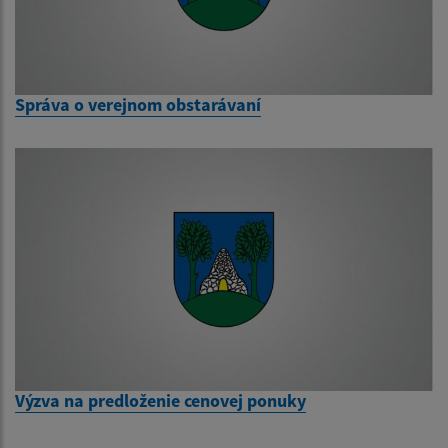
Správa o verejnom obstarávaní
Výzva na predloženie cenovej ponuky