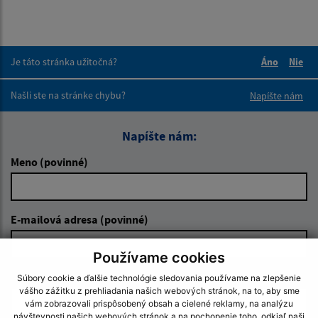
Je táto stránka užitočná?
Áno
Nie
Boli tieto 
Boli 
Našli ste na stránke chybu?
Napíšte nám
Napíšte nám:
Meno (povinné)
E-mailová adresa (povinné)
Používame cookies
Text vašej správy (povinné)
Súbory cookie a ďalšie technológie sledovania používame na zlepšenie
vášho zážitku z prehliadania našich webových stránok, na to, aby sme
vám zobrazovali prispôsobený obsah a cielené reklamy, na analýzu
návštevnosti našich webových stránok a na pochopenie toho, odkiaľ naši