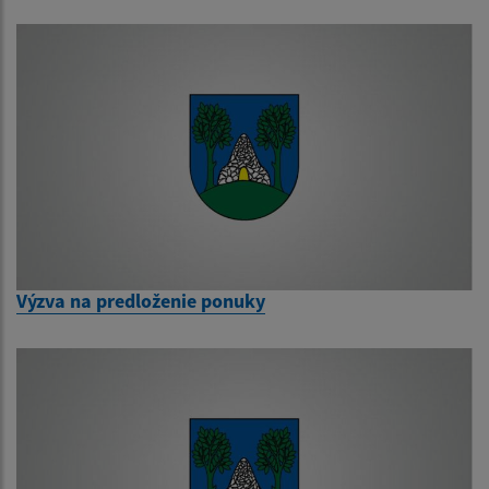
Výzva na predloženie ponuky