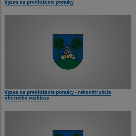
Výzva na predloženie ponuky
Výzva na predloženie ponuky - rekonštrukcia
obecného rozhlasu