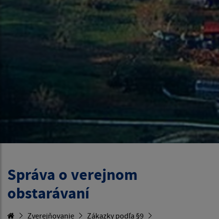
Správa o verejnom
obstarávaní
Zverejňovanie
Zákazky podľa §9