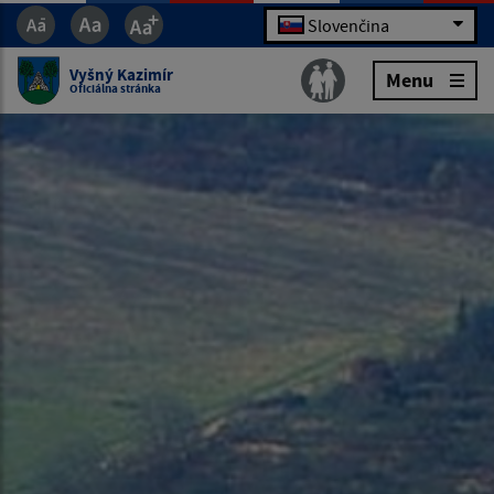
Slovenčina
Vyšný Kazimír
Menu
Oficiálna stránka