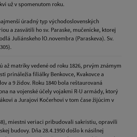
rkvi už v spomenutom roku.
o najmenší úradný typ východoslovenských
ou a zasvätili ho sv. Paraske, mučenícke, ktorej
podlá Juliánskeho lO.novembra (Paraskeva). Sv.
305).
ujú až matriky vedené od roku 1826, prvým známym
i prináležia filiálky Benkovce, Kvakovce a
dov a 9 židov. Roku 1840 bola reštaurovaná
zvona na vojenské účely vojakmi R-U armády, ktorý
ovi a Jurajovi Kočerhovi v tom čase žijúcim v
, miestni veriaci pribudovali sakristiu, opravili
skej budovy. Dňa 28.4.1950 došlo k násilnej