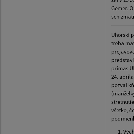
Gemer. Od
schizmat
Uhorskí p
treba mať
prejavova
predstavi
prímas Uh
24. apríl
pozval kň
(manželky
stretnuti
všetko, č
podmienk
Vých