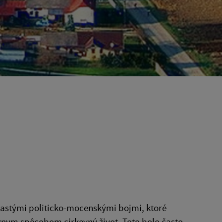
častými politicko-mocenskými bojmi, ktoré
rôznym spôsobom cirkevný život. Toto bolo často