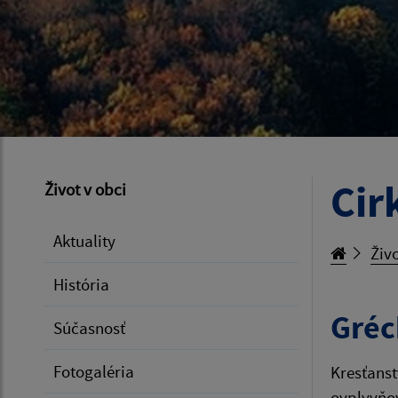
Cir
Život v obci
Aktuality
Živo
História
Gréc
Súčasnosť
Fotogaléria
Kresťanst
ovplyvňov