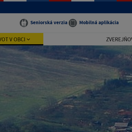
Seniorská verzia
Mobilná aplikácia
VOT V OBCI
ZVEREJŇO