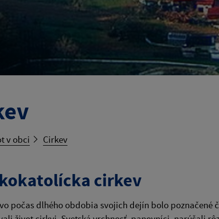
kev
t v obci
Cirkev
kokatolícka cirkev
vo počas dlhého obdobia svojich dejín bolo poznačené 
ali život cirkvi. Svetská vrchnosť, panovníci, narúšali 