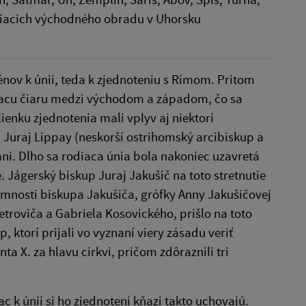
eriacich východného obradu v Uhorsku
nov k únii, teda k zjednoteniu s Rímom. Pritom
eliacu čiaru medzi východom a západom, čo sa
enku zjednotenia mali vplyv aj niektorí
up Juraj Lippay (neskorší ostrihomský arcibiskup a
ni. Dlho sa rodiaca únia bola nakoniec uzavretá
 Jágerský biskup Juraj Jakušič na toto stretnutie
tomnosti biskupa Jakušiča, grófky Anny Jakušičovej
troviča a Gabriela Kosovického, prišlo na toto
ktorí prijali vo vyznaní viery zásadu veriť
a X. za hlavu cirkvi, pričom zdôraznili tri
 k únii si ho zjednotení kňazi takto uchovajú.