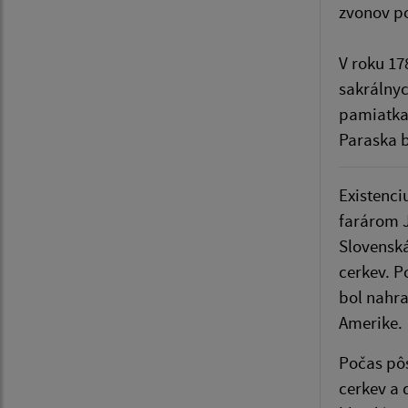
zvonov po
V roku 17
sakrálnyc
pamiatka 
Paraska b
Existenci
farárom J
Slovenská
cerkev. P
bol nahra
Amerike.
Počas pôs
cerkev a 