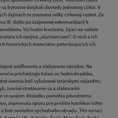
sa bytostne dotýkali dovtedy jednotnej cirkvi. V
ých dejinách to znamená veľký cirkevný rozkol. Za
va IX. došlo po vzájomnej exkomunikácii k
avoslávnu. Východní kresťania, žijúci na našom
ratúra ich nazýva „starovercami". O nich a ich
h historických materiálov potvrdzujúcich ich
tupné osídľovanie a sťahovanie národov. Na
toročia prichádzajú Valasi zo Sedmohradska,
hodné územia boli vyľudnené tatárskymi nájazdmi,
, tvorivé stretávanie sa a sťahovanie
 Táto vo svojom dôsledku pomohla pôvodnému
ov, znamenala oporu pre prežitie katolíkov tohto
a boli nositeľmi východného obradu. Títo veriaci
, Satmár, Uh, Zemplín, Šariš, Abov, Spiš, Turňa,