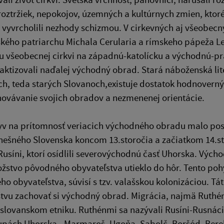
roztržiek, nepokojov, územných a kultúrnych zmien, ktoré 
 vyvrcholili nezhody schizmou. V cirkevných aj všeobecn
kého patriarchu Michala Cerularia a rímskeho pápeža Le
u všeobecnej cirkvi na západnú-katolícku a východnú-pr
aktizovali naďalej východný obrad. Stará náboženská lite
, teda starých Slovanoch,existuje dostatok hodnovernýc
hovávanie svojich obradov a nezmenenej orientácie.
yv na prítomnosť veriacich východného obradu malo pos
nešného Slovenska koncom 13.storočia a začiatkom 14.s
usíni, ktorí osídlili severovýchodnú časť Uhorska. Výc
stvo pôvodného obyvateľstva utieklo do hôr. Tento pohyb
ho obyvateľstva, súvisí s tzv. valašskou kolonizáciou.
tvu zachovať si východný obrad. Migrácia, najmä Ruthén
slovanskom etniku. Ruthénmi sa nazývali Rusíni-Rusnáci 
 župách Uhorska - Marmaroš, Ugoňa, Sabolč, Boršód, Bereh