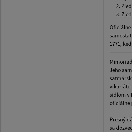
Zjed
Zjed
Oficiálne
samostat
1771, ked
Mimoriadn
Jeho samo
satmársky
vikariátu
sídlom v 
oficiálne
Presný dá
sa dozved