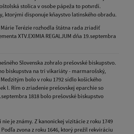
štolská stolica v osobe pápeža to potvrdí.
y, ktorými disponuje kňaystvo latinského obradu.
Márie Terézie rozhodla štátna rada zriadiť
Klementa XTV.EXIMIA REGALJUM dňa 19.septembra
ešného Slovenska zohralo prešovské biskupstvo.
o biskupstva na tri vikariáty - marmarošský,
. Medzitým bolo v roku 1792 sídlo košického
ek I. Rím o zriadenie prešovskej eparchie so
2.septembra 1818 bolo prešovské biskupstvo
nie je známy. Z kanonickej vizitácie z roku 1749
Podľa zvona z roku 1646, ktorý prežil rekviráciu