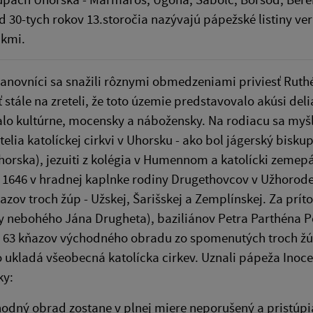
 30-tych rokov 13.storočia nazývajú pápežské listiny v
ikmi.
anovníci sa snažili rôznymi obmedzeniami priviesť Ruthé
 stále na zreteli, že toto územie predstavovalo akúsi d
lo kultúrne, mocensky a nábožensky. Na rodiacu sa myšli
telia katolíckej cirkvi v Uhorsku - ako bol jágerský bisk
orska), jezuiti z kolégia v Humennom a katolícki zemepá
a 1646 v hradnej kaplnke rodiny Drugethovcov v Užhorode.
azov troch žúp - Užskej, Šarišskej a Zemplínskej. Za prí
 nebohého Jána Drugheta), baziliánov Petra Parthéna Pe
e 63 kňazov východného obradu zo spomenutých troch žúp, 
o ukladá všeobecná katolícka cirkev. Uznali pápeža Inocent
y:
odný obrad zostane v plnej miere neporušený a pristúpiac