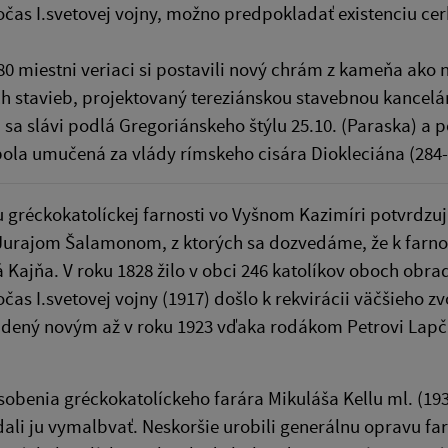
čas I.svetovej vojny, možno predpokladať existenciu ce
80 miestni veriaci si postavili nový chrám z kameňa ak
h stavieb, projektovaný tereziánskou stavebnou kancelári
sa slávi podlá Gregoriánskeho štýlu 25.10. (Paraska) a 
ola umučená za vlády rímskeho cisára Diokleciána (284-
u gréckokatolíckej farnosti vo Vyšnom Kazimíri potvrdz
urajom Šalamonom, z ktorých sa dozvedáme, že k farnost
 Kajňa. V roku 1828 žilo v obci 246 katolíkov oboch obra
očas I.svetovej vojny (1917) došlo k rekvirácii väčšieho 
dený novým až v roku 1923 vďaka rodákom Petrovi Lapčák
obenia gréckokatolíckeho farára Mikuláša Kellu ml. (1938)
dali ju vymalbvať. Neskoršie urobili generálnu opravu far