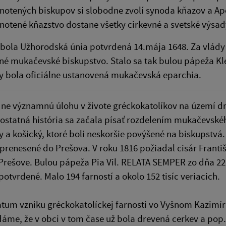
notených biskupov si slobodne zvolí synoda kňazov a Apo
notené kňazstvo dostane všetky cirkevné a svetské výsad
 bola Užhorodská únia potvrdená 14.mája 1648. Za vlády 
né mukačevské biskupstvo. Stalo sa tak bulou pápeža 
y bola oficiálne ustanovená mukačevská eparchia.
e významnú úlohu v živote gréckokatolíkov na území dn
statná história sa začala písať rozdelením mukačevskéh
 a košický, ktoré boli neskoršie povýšené na biskupstvá
 prenesené do Prešova. V roku 1816 požiadal cisár Františ
Prešove. Bulou pápeža Pia Vil. RELATA SEMPER zo dňa 2
 potvrdené. Malo 194 farností a okolo 152 tisíc veriacich.
tum vzniku gréckokatolíckej farnosti vo Vyšnom Kazimíri 
áme, že v obci v tom čase už bola drevená cerkev a pop. 