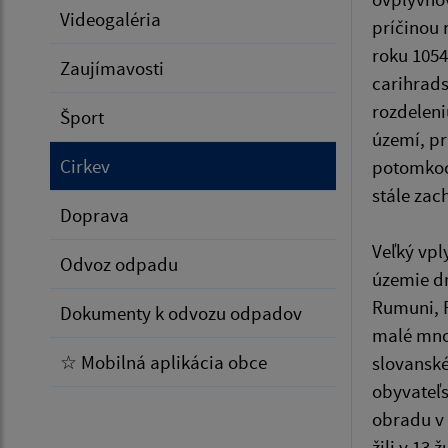
Videogaléria
príčinou 
roku 1054
Zaujímavosti
carihrads
rozdeleni
Šport
území, pr
Cirkev
potomkoch
stále zac
Doprava
Veľký vpl
Odvoz odpadu
územie d
Rumuni, R
Dokumenty k odvozu odpadov
malé množ
☆ Mobilná aplikácia obce
slovanské
obyvateľs
obradu v 
žili v 13