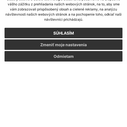
Pondelok:
8:00 - 13:00
vášho zážitku z prehliadania našich webových stránok, na to, aby sme
vám zobrazovali prispôsobený obsah a cielené reklamy, na analýzu
Utorok:
8:00 - 13:00
návštevnosti našich webových stránok a na pochopenie toho, odkiaľ naši
Streda:
8:00 - 13:00
návštevníci prichádzajú.
Štvrtok:
8:00 - 13:00
Piatok:
8:00 - 13:00
SÚHLASÍM
Kontakt:
Zmeniť moje nastavenia
Obecný úrad Vyšný Kazimír
Odmietam
Vyšný Kazimír 57
09409 Vyšný Kazimír
obec@vysnykazimir.eu
+421 57 4422001
IČO: 00332801