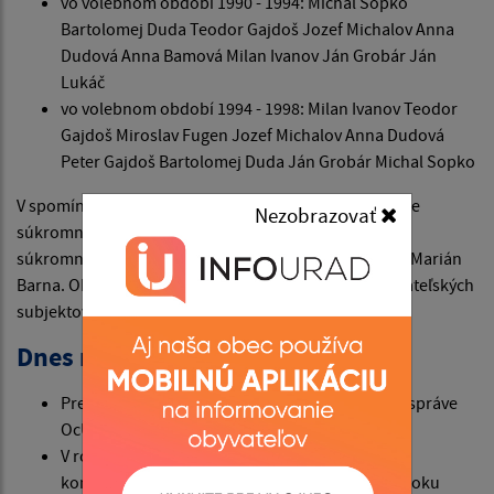
vo volebnom období 1990 - 1994: Michal Sopko
Bartolomej Duda Teodor Gajdoš Jozef Michalov Anna
Dudová Anna Bamová Milan Ivanov Ján Grobár Ján
Lukáč
vo volebnom období 1994 - 1998: Milan Ivanov Teodor
Gajdoš Miroslav Fugen Jozef Michalov Anna Dudová
Peter Gajdoš Bartolomej Duda Ján Grobár Michal Sopko
V spomínaných zmenách roku 1989 začína rozmáhanie
Nezobrazovať
súkromného podnikania. V našej obci bola zriadená
súkromná predajňa potravín, ktorej majiteľom je Ing. Marián
Barna. Okrem toho vzniklo niekoľko menších podnikateľských
subjektov.
Dnes máme v obci
Predajňu potravín Jednoty ŠD Pohostinstvo - v správe
OcÚ Potraviny - majiteľ Ing. Marián Bama
V roku 1991 začala výstavba skládky tuhého
komunálneho odpadu odovzdaná do užívania roku