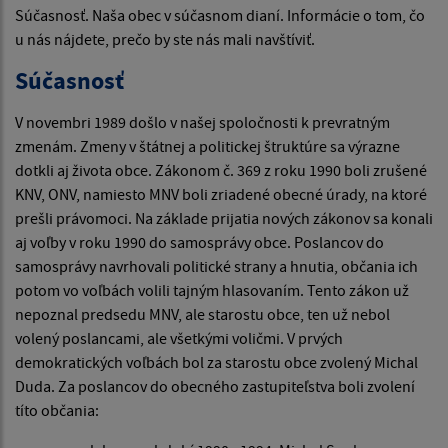
Súčasnosť. Naša obec v súčasnom dianí. Informácie o tom, čo
u nás nájdete, prečo by ste nás mali navštíviť.
Súčasnosť
V novembri 1989 došlo v našej spoločnosti k prevratným
zmenám. Zmeny v štátnej a politickej štruktúre sa výrazne
dotkli aj života obce. Zákonom č. 369 z roku 1990 boli zrušené
KNV, ONV, namiesto MNV boli zriadené obecné úrady, na ktoré
prešli právomoci. Na základe prijatia nových zákonov sa konali
aj voľby v roku 1990 do samosprávy obce. Poslancov do
samosprávy navrhovali politické strany a hnutia, občania ich
potom vo voľbách volili tajným hlasovaním. Tento zákon už
nepoznal predsedu MNV, ale starostu obce, ten už nebol
volený poslancami, ale všetkými voličmi. V prvých
demokratických voľbách bol za starostu obce zvolený Michal
Duda. Za poslancov do obecného zastupiteľstva boli zvolení
títo občania: