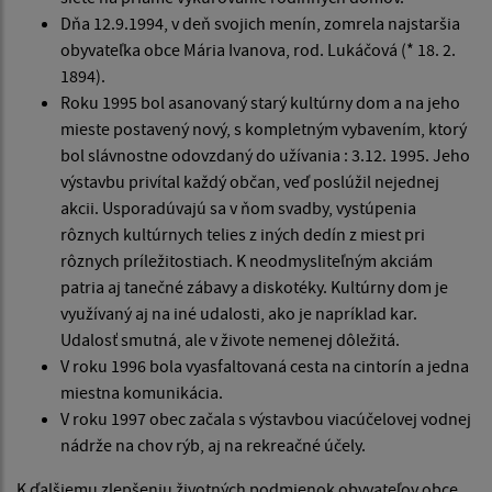
Dňa 12.9.1994, v deň svojich menín, zomrela najstaršia
obyvateľka obce Mária Ivanova, rod. Lukáčová (* 18. 2.
1894).
Roku 1995 bol asanovaný starý kultúrny dom a na jeho
mieste postavený nový, s kompletným vybavením, ktorý
bol slávnostne odovzdaný do užívania : 3.12. 1995. Jeho
výstavbu privítal každý občan, veď poslúžil nejednej
akcii. Usporadúvajú sa v ňom svadby, vystúpenia
rôznych kultúrnych telies z iných dedín z miest pri
rôznych príležitostiach. K neodmysliteľným akciám
patria aj tanečné zábavy a diskotéky. Kultúrny dom je
využívaný aj na iné udalosti, ako je napríklad kar.
Udalosť smutná, ale v živote nemenej dôležitá.
V roku 1996 bola vyasfaltovaná cesta na cintorín a jedna
miestna komunikácia.
V roku 1997 obec začala s výstavbou viacúčelovej vodnej
nádrže na chov rýb, aj na rekreačné účely.
K ďalšiemu zlepšeniu životných podmienok obyvateľov obce