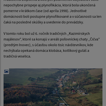
nepochybne prispeje aj plynofikácia, ktorá bola ukončená
pomerne v krátkom čase (od apríla 1998). Jednotlivé
domácnosti boli postupne plynofikované a v súčasnosti sa len
čaká na posledné skúšky a uvedenie do prevádzky.
V tomto roku bol už 6. ročník tradičných „Kazimírskych
majálesov", ktoré sa konajú v areáli poľovníckej chaty „Čičva"
(predtým Inovec), s účasťou okolo tisíc návštevníkov, kde
nechýbala opekaná domáca klobása, kotlíkový guláš a
tradičná veselica.