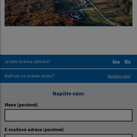
Je táto stránka užitočná?
Áno
Nie
Boli tieto 
Boli 
Našli ste na stránke chybu?
Napíšte nám
Napíšte nám:
Meno (povinné)
E-mailová adresa (povinné)