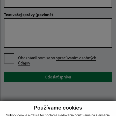
Text vašej správy (povinné)
Oboznámil som sa so
spracúvaním osobných
údajov
Google reCaptcha Response
Odoslať správu
Úradné hodiny:
Používame cookies
Deň
Čas
Súbory cookie a ďalšie technológie sledovania používame na zlepšenie