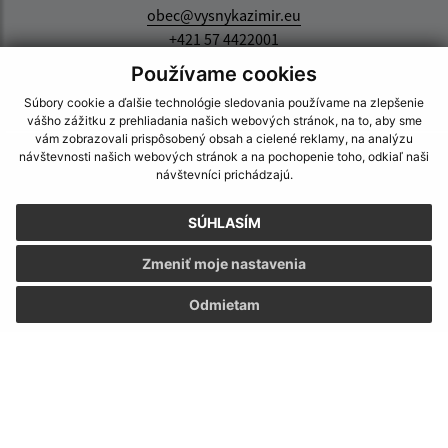
obec@vysnykazimir.eu
+421 57 4422001
Používame cookies
IČO: 00332801
Súbory cookie a ďalšie technológie sledovania používame na zlepšenie
vášho zážitku z prehliadania našich webových stránok, na to, aby sme
vám zobrazovali prispôsobený obsah a cielené reklamy, na analýzu
návštevnosti našich webových stránok a na pochopenie toho, odkiaľ naši
návštevníci prichádzajú.
SÚHLASÍM
Zmeniť moje nastavenia
Odmietam