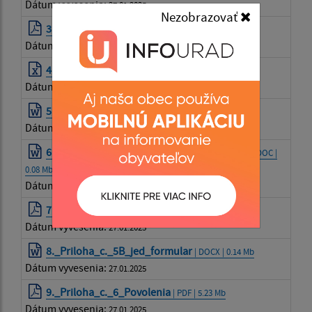
Dátum vyvesenia:
27.01.2025
Nezobrazovať
3._Priloha_c._2A__Vykaz_vymer
| PDF | 0.28 Mb
Dátum vyvesenia:
27.01.2025
4._Priloha_c._2B_Vykaz_vymer
| XLSX | 0.39 Mb
Dátum vyvesenia:
27.01.2025
5._Priloha_c._3_Navrh_ZoD
| DOC | 0.16 Mb
Dátum vyvesenia:
27.01.2025
6._Priloha_c._4_Navrh_na_plnenie_kriteria
| DOC |
0.08 Mb
Dátum vyvesenia:
27.01.2025
7._Priloha_c._5A_jed_formular
| PDF | 0.15 Mb
Dátum vyvesenia:
27.01.2025
8._Priloha_c._5B_jed_formular
| DOCX | 0.14 Mb
Dátum vyvesenia:
27.01.2025
9._Priloha_c._6_Povolenia
| PDF | 5.23 Mb
Dátum vyvesenia:
27.01.2025