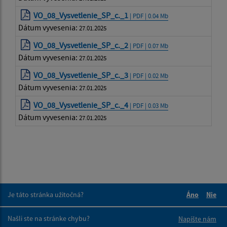
VO_08_Vysvetlenie_SP_c._1
| PDF | 0.04 Mb
Dátum vyvesenia:
27.01.2025
VO_08_Vysvetlenie_SP_c._2
| PDF | 0.07 Mb
Dátum vyvesenia:
27.01.2025
VO_08_Vysvetlenie_SP_c._3
| PDF | 0.02 Mb
Dátum vyvesenia:
27.01.2025
VO_08_Vysvetlenie_SP_c._4
| PDF | 0.03 Mb
Dátum vyvesenia:
27.01.2025
Je táto stránka užitočná?
Áno
Nie
Boli tieto 
Boli 
Našli ste na stránke chybu?
Napíšte nám