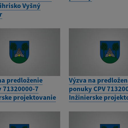
 ihrisko Vyšný
r
na predloženie
Výzva na predložen
 71320000-7
ponuky CPV 71320
erske projektovanie
Inžinierske projek