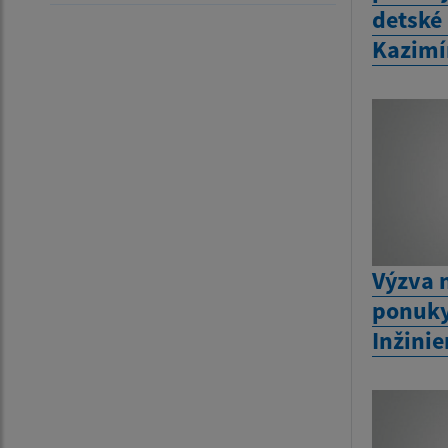
detské
Kazimí
Výzva 
ponuky
Inžini