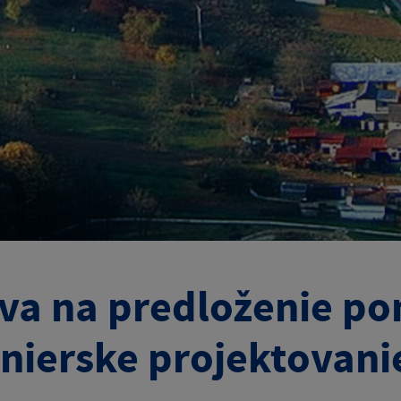
va na predloženie p
inierske projektovani