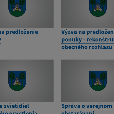
na predloženie
Výzva na predložen
y
ponuky - rekonštru
obecného rozhlasu
 svietidiel
Správa o verejnom
ého osvetlenia
obstarávaní