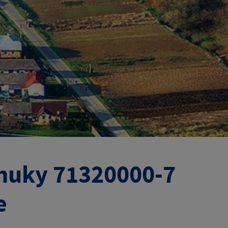
onuky 71320000-7
e