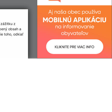
 zážitku z
obený obsah a
e toho, odkiaľ