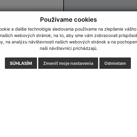
Používame cookies
okie a ďalšie technológie sledovania používame na zlepšenie vášho
Google reCaptcha Response
Odoslať správu
 našich webových stránok, na to, aby sme vám zobrazovali prispôs
my, na analýzu návštevnosti našich webových stránok a na pochopeni
naši návštevníci prichádzajú.
SÚHLASÍM
Zmeniť moje nastavenia
Odmietam