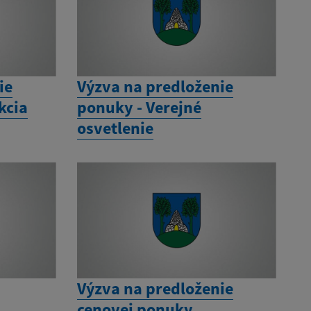
ie
Výzva na predloženie
kcia
ponuky - Verejné
osvetlenie
Výzva na predloženie
cenovej ponuky