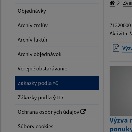
Zve
Objednávky
Archív zmlúv
71320000-
Aktivita:
Archív faktúr
Výz
Archív objednávok
Verejné obstarávanie
Zákazky podľa §9
Zákazky podľa §117
Ochrana osobných údajov
Výzva 
Súbory cookies
ponuky