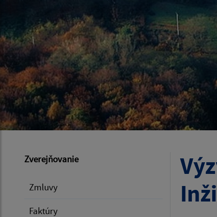
Výz
Zverejňovanie
Inž
Zmluvy
Faktúry