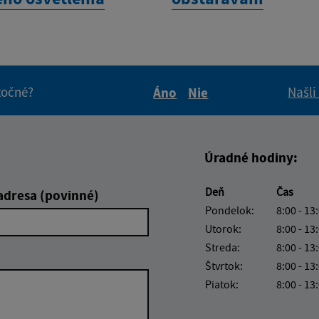
itočné?
Našli
Áno
Nie
Boli tieto informácie pre 
Boli tieto informáci
Úradné hodiny:
Deň
Čas
adresa (povinné)
Pondelok:
8:00 - 13
Utorok:
8:00 - 13
Streda:
8:00 - 13
Štvrtok:
8:00 - 13
Piatok:
8:00 - 13