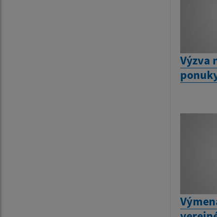
Výzva 
ponuk
Výmena
verejn