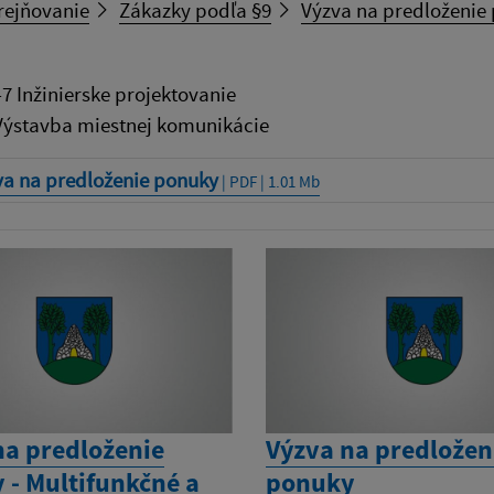
rejňovanie
Zákazky podľa §9
Výzva na predloženie 
7 Inžinierske projektovanie
 Výstavba miestnej komunikácie
va na predloženie ponuky
| PDF | 1.01 Mb
na predloženie
Výzva na predložen
 - Multifunkčné a
ponuky