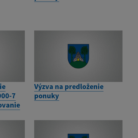
ie
Výzva na predloženie
000-7
ponuky
tovanie