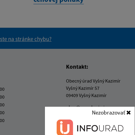
 ste na stránke chybu?
vás užitočné?
e pre vás užitočné?
Kontakt:
Obecný úrad Vyšný Kazimír
Vyšný Kazimír 57
:00
09409 Vyšný Kazimír
:00
:00
obec@vysnykazimir.eu
Nezobrazovať
:00
+421 57 4422001
:00
IČO: 00332801