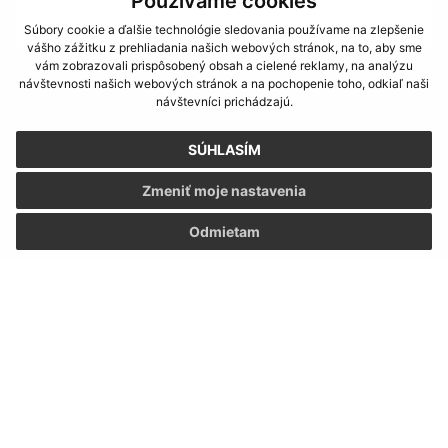
Používame cookies
Súbory cookie a ďalšie technológie sledovania používame na zlepšenie
vášho zážitku z prehliadania našich webových stránok, na to, aby sme
vám zobrazovali prispôsobený obsah a cielené reklamy, na analýzu
návštevnosti našich webových stránok a na pochopenie toho, odkiaľ naši
Oboznámil som sa so
spracúvaním osobných
návštevníci prichádzajú.
údajov
SÚHLASÍM
Google reCaptcha Response
Odoslať správu
Zmeniť moje nastavenia
Odmietam
Úradné hodiny:
Deň
Čas
Pondelok:
8:00 - 13:00
Utorok:
8:00 - 13:00
Streda:
8:00 - 13:00
Štvrtok:
8:00 - 13:00
Piatok:
8:00 - 13:00