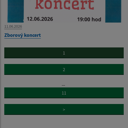
11.06.2026
Zborový koncert
1
2
...
11
>