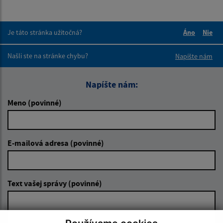
Je táto stránka užitočná?
Áno
Nie
Boli tieto 
Boli 
Našli ste na stránke chybu?
Napíšte nám
Napíšte nám:
Meno (povinné)
E-mailová adresa (povinné)
Text vašej správy (povinné)