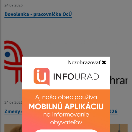
24.07.2026
Dovolenka - pracovníčka OcÚ
Nezobrazovať
24.07.2026
Zmeny cestovných poriadkov od 1. augusta 2026