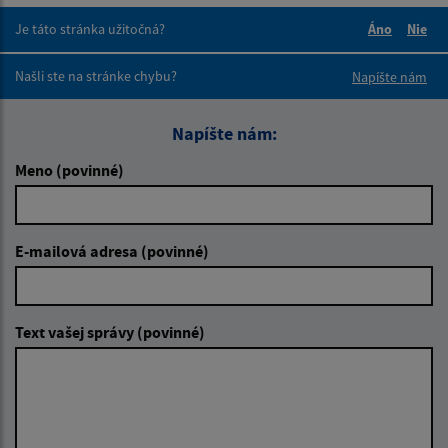
Je táto stránka užitočná?
Áno
Nie
Boli tieto 
Boli 
Našli ste na stránke chybu?
Napíšte nám
Napíšte nám:
Meno (povinné)
E-mailová adresa (povinné)
Text vašej správy (povinné)