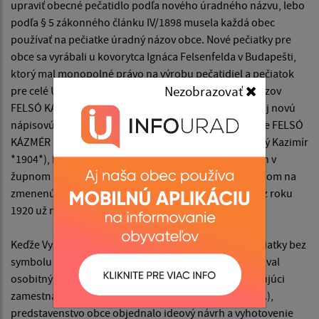
upraviť obecné pečatidlo podľa nového úradného názvu, lebo
podľa § 5 zákonného článku IV/1898 musela každá obec
používať na pečiatke úradný názov obce. Nové pečiatky pre
obce sa vyrábali u kovorytca Ignáca Felsenfelda v Budapešti,
ktorý mal monopolné právo na výrobu pečatidiel a pečiatok
Nezobrazovať
pre celé Uhorsko. Keďže obec dostala nový úradný názov
FELSÓ KÁZMÉR (Vyšný kazimir), preto dala vyhotoviť aj novú
nápisovú pečiatku s týmto textom : Zemplén Vármegye FELSÓ
KÁZMÉR KÔZSÉG *1904* (Zemplínska župa obec Vyšný Kazimír
*1904*), ktorej odtlačok sa zachoval na písomnostiach v
župnom archíve v Sátoraljaújhelyi v Maďarsku. Vzhľadom na
zmenenú politickú situáciu podľa zákona č.266/1920 z roku
1920 už nebolo možné túto pečiatku ďalej používať.
Keďže Vyšný Kazimír mal v minulosti iba nápisové pečiatky bez
symbolu - znaku, ktorý by nejakým spôsobom vyjadroval
osobitný charakter obce (hovoriaci znak, znak vyjadrujúci
zamestnanie obyvateľstva, prírodné zvláštnosti a pod.),
predstavenstvo obce objednalo ideový návrh a vyhotovenie