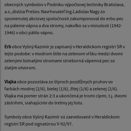
obecných symbolov v Podniku výpočtovej techniky Bratislava,
a.s.,divízia Prešov. Navrhovateľ Ing.Ladislav Nagy zo
spomenutej akciovej spoločnosti zakomponoval do erbu pec
na pálenie vápna a dva stromy, nakoľko sa v minulosti (1942-
1946) v obci pálilo vápno.
Erb
obce Vyšný Kazimír je zapísaný v Heraldickom registri SR v
tejto podobe: v modrom štíte na zelenom vŕšku medzi dvomi
zelenými listnatými stromami strieborná vápenná pec so
zlatým otvorom.
Vlajka
obce pozostáva zo štyroch pozdĺžnych pruhov vo
farbách modrej (2/6), bielej (1/6), žltej (1/6) a zelenej (2/6).
Vlajka má pomer strán 2:3 a ukončená je tromi cípmi, t.j. dvomi
zástrihmi, siahajúcimi do tretiny jej listu.
Symboly obce Vyšný Kazimír sú zaevidované v Heraldickom
registri SR pod signatúrou V-92/97.