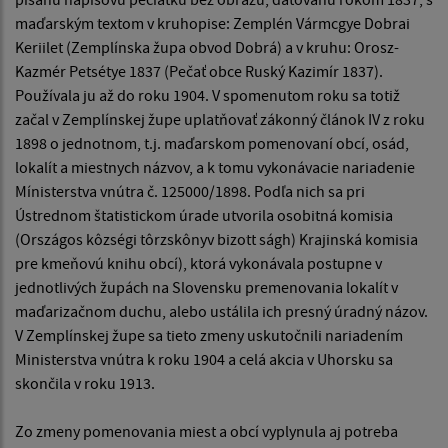
maďarským textom v kruhopise: Zemplén Vármcgye Dobrai
Keriilet (Zemplínska župa obvod Dobrá) a v kruhu: Orosz-
Kazmér Petsétye 1837 (Pečať obce Ruský Kazimír 1837).
Používala ju až do roku 1904. V spomenutom roku sa totiž
začal v Zemplínskej župe uplatňovať zákonný článok IV z roku
1898 o jednotnom, t.j. maďarskom pomenovaní obcí, osád,
lokalít a miestnych názvov, a k tomu vykonávacie nariadenie
Mínisterstva vnútra č. 125000/1898. Podľa nich sa pri
Ústrednom štatistickom úrade utvorila osobitná komisia
(Országos kôzségi tôrzskônyv bizott ságh) Krajinská komisia
pre kmeňovú knihu obcí), ktorá vykonávala postupne v
jednotlivých župách na Slovensku premenovania lokalít v
maďarizačnom duchu, alebo ustálila ich presný úradný názov.
V Zemplínskej župe sa tieto zmeny uskutočnili nariadením
Ministerstva vnútra k roku 1904 a celá akcia v Uhorsku sa
skončila v roku 1913.
Zo zmeny pomenovania miest a obcí vyplynula aj potreba