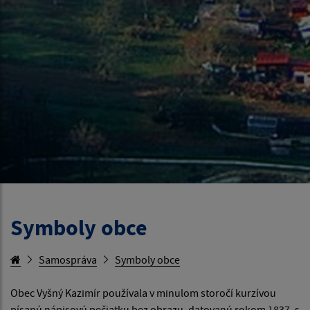
Symboly obce
Samospráva
Symboly obce
Obec Vyšný Kazimír používala v minulom storočí kurzívou
písanú nápisovú pečiatku bez obrazu, datovanú rokom 1837, s