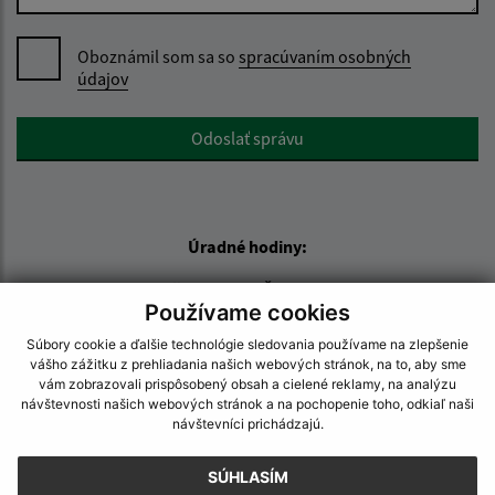
Oboznámil som sa so
spracúvaním osobných
údajov
Google reCaptcha Response
Odoslať správu
Úradné hodiny:
Deň
Čas
Používame cookies
Pondelok:
8:00 - 13:00
Utorok:
8:00 - 13:00
Súbory cookie a ďalšie technológie sledovania používame na zlepšenie
vášho zážitku z prehliadania našich webových stránok, na to, aby sme
Streda:
8:00 - 13:00
vám zobrazovali prispôsobený obsah a cielené reklamy, na analýzu
Štvrtok:
8:00 - 13:00
návštevnosti našich webových stránok a na pochopenie toho, odkiaľ naši
návštevníci prichádzajú.
Piatok:
8:00 - 13:00
Kontakt:
SÚHLASÍM