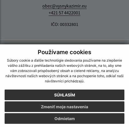
obec@vysnykazimir.eu
+421 57 4422001
IČO: 00332801
Používame cookies
Súbory cookie a ďalšie technológie sledovania používame na zlepšenie
vášho zážitku z prehliadania našich webových stránok, na to, aby sme
vám zobrazovali prispôsobený obsah a cielené reklamy, na analýzu
návštevnosti našich webových stránok a na pochopenie toho, odkiaľ naši
návštevníci prichádzajú.
SÚHLASÍM
Zmeniť moje nastavenia
Odmietam