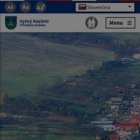
Slovenčina
Vyšný Kazimír
Menu
Oficiálna stránka