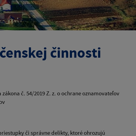
enskej činnosti
zákona č. 54/2019 Z. z. o ochrane oznamovateľov
ov
priestupky či správne delikty, ktoré ohrozujú