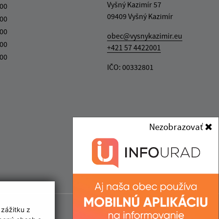
Vyšný Kazimír 57
:00
09409 Vyšný Kazimír
:00
:00
obec@vysnykazimir.eu
:00
+421 57 4422001
:00
IČO: 00332801
Nezobrazovať
 zážitku z