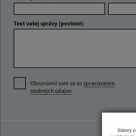
Text vašej správy (povinné)
Oboznámil som sa so
spracúvaním
osobných údajov
Súbory co