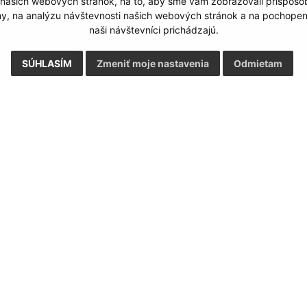
 našich webových stránok, na to, aby sme vám zobrazovali prispôs
my, na analýzu návštevnosti našich webových stránok a na pochopeni
naši návštevníci prichádzajú.
SÚHLASÍM
Zmeniť moje nastavenia
Odmietam
Rýchle odkazy:
Aktualiz
nku
Aktuality
04.08.2026 
História
RSS
Fotogaléria
Kontakty