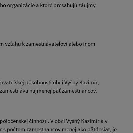
ho organizácie a ktoré presahujú záujmy
m vzťahu k zamestnávateľovi alebo inom
ovateľskej pôsobnosti obci Vyšný Kazimír,
á zamestnáva najmenej päť zamestnancov.
poločenskej činnosti. V obci Vyšný Kazimír a v
r s počtom zamestnancov menej ako päťdesiat, je