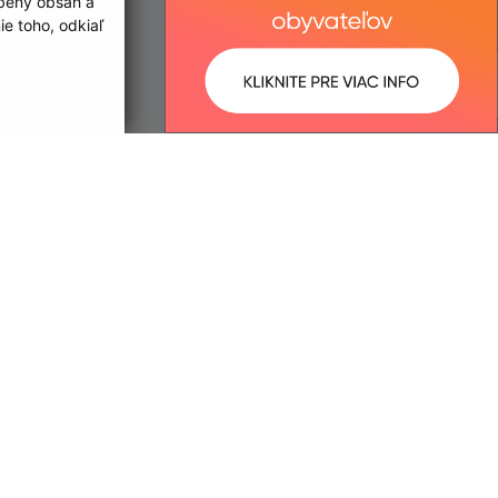
obený obsah a
e toho, odkiaľ
ované:
Správca obsahu:
12:51 hod.
Správca obsahu je Obec Vyšný
Kazimír.
Vytvorené v súlade s
Jednotným
dizajn manuálom elektronických