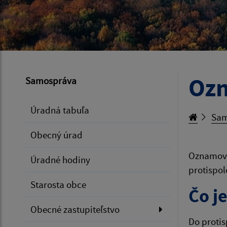
Ozn
Samospráva
Úradná tabuľa
Sam
Obecný úrad
Oznamovan
Úradné hodiny
protispol
Starosta obce
Čo j
Obecné zastupiteľstvo
Do protis