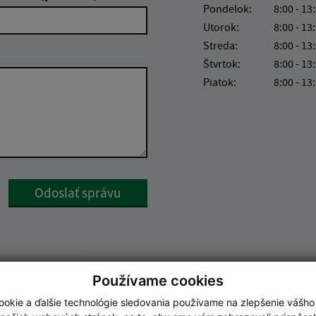
Pondelok:
8:00 - 13
Utorok:
8:00 - 13
Streda:
8:00 - 13
Štvrtok:
8:00 - 13
Piatok:
8:00 - 13
Google reCaptcha Response
Odoslať správu
Používame cookies
okie a ďalšie technológie sledovania používame na zlepšenie vášho