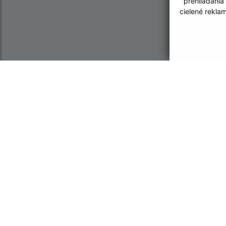
prehliadania
cielené rekla
Informácie o stránke:
Navigácia:
Vyhlásenie o prístupnosti
Vytlačiť aktuálnu strá
Autorské práva
Mapa stránok
Ochrana osobných údajov
Cookies