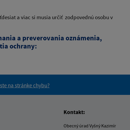
desiat a viac si musia určiť zodpovednú osobu v
ímania a preverovania oznámenia,
ia ochrany:
 ste na stránke chybu?
vás užitočné?
e pre vás užitočné?
Kontakt:
Obecný úrad Vyšný Kazimír