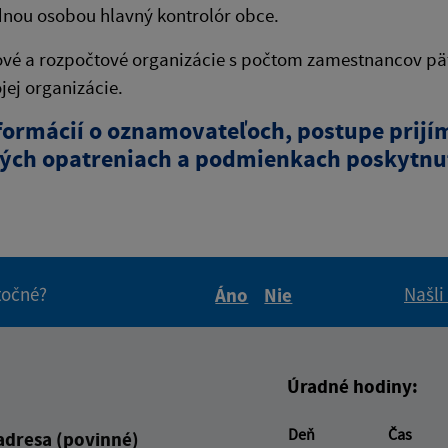
nou osobou hlavný kontrolór obce.
vé a rozpočtové organizácie s počtom zamestnancov päť
jej organizácie.
nformácií o oznamovateľoch, postupe prij
ých opatreniach a podmienkach poskytnut
itočné?
Našli
Áno
Nie
Boli tieto informácie pre 
Boli tieto informáci
Úradné hodiny:
Deň
Čas
adresa (povinné)