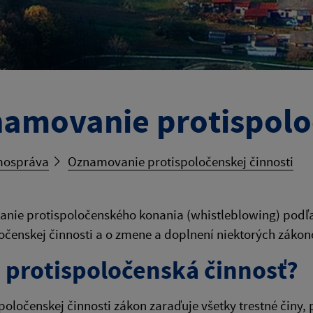
amovanie protispoloč
ospráva
Oznamovanie protispoločenskej činnosti
ie protispoločenského konania (whistleblowing) podľa 
očenskej činnosti a o zmene a doplnení niektorých zákon
e protispoločenská činnosť?
poločenskej činnosti zákon zaraďuje všetky trestné činy, 