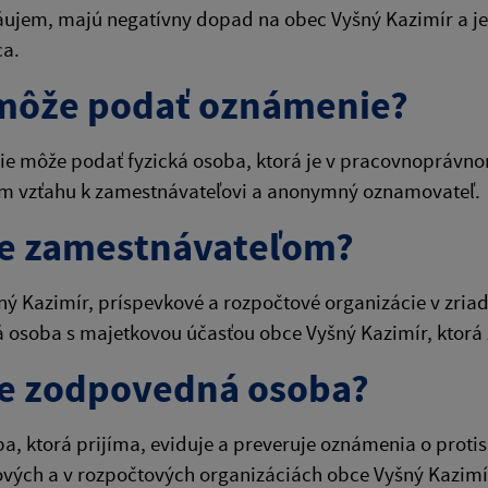
áujem, majú negatívny dopad na obec Vyšný Kazimír a je
ca.
môže podať oznámenie?
e môže podať fyzická osoba, ktorá je v pracovnoprávno
 vzťahu k zamestnávateľovi a anonymný oznamovateľ.
je zamestnávateľom?
ý Kazimír, príspevkové a rozpočtové organizácie v zriaď
á osoba s majetkovou účasťou obce Vyšný Kazimír, ktor
je zodpovedná osoba?
ba, ktorá prijíma, eviduje a preveruje oznámenia o protis
vých a v rozpočtových organizáciách obce Vyšný Kazimí