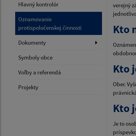
Hlavný kontrolór
verejný z
jednotliv
Oznamovanie
Kto 
protispoločenskej činnosti
Dokumenty
Oznámeni
obdobnom
Symboly obce
Kto 
Voľby a referendá
Obec Vyšn
Projekty
právnick
Kto 
Je to oso
príspevko