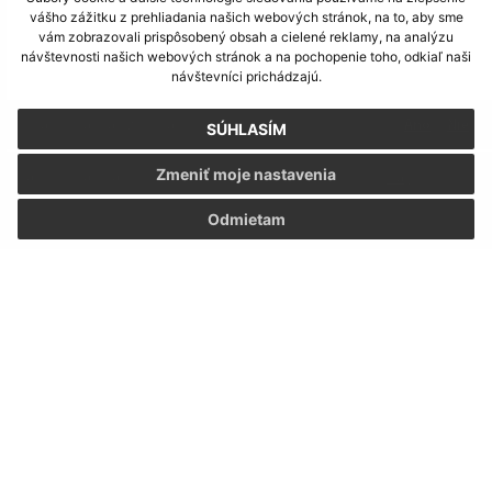
vášho zážitku z prehliadania našich webových stránok, na to, aby sme
vám zobrazovali prispôsobený obsah a cielené reklamy, na analýzu
návštevnosti našich webových stránok a na pochopenie toho, odkiaľ naši
návštevníci prichádzajú.
Je táto stránka užitočná?
Áno
Nie
SÚHLASÍM
Boli tieto 
Boli 
Zmeniť moje nastavenia
Našli ste na stránke chybu?
Napíšte nám
Odmietam
Napíšte nám:
Meno (povinné)
E-mailová adresa (povinné)
Text vašej správy (povinné)