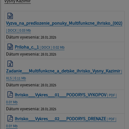
Vyšný Kazimír
Vyzva_na_predlozenie_ponuky_Multifunkcne_ihrisko_(002)
| DOCX | 0.03 Mb
Dátum vyvesenia:
28.01.2025
Priloha_c._1
| DOCX | 0.02 Mb
Dátum vyvesenia:
28.01.2025
Zadanie___Multifunkcne_a_detske_ihrisko_Vysny_Kazimir
|
XLS | 0.11 Mb
Dátum vyvesenia:
28.01.2025
Ihrisko___Vykres___01___PODORYS_VYKOPOV
| PDF |
0.07 Mb
Dátum vyvesenia:
28.01.2025
Ihrisko___Vykres___02___PODORYS_DRENAZE
| PDF |
0.07 Mb