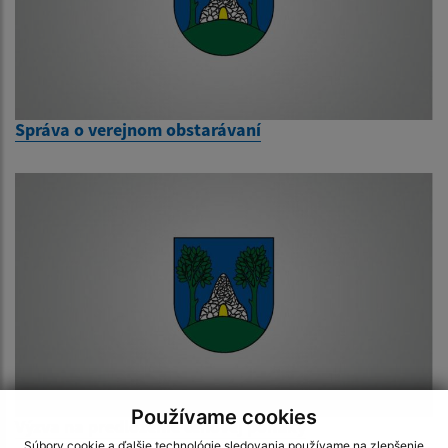
Správa o verejnom obstarávaní
Používame cookies
Výzva na predloženie cenovej ponuky
Súbory cookie a ďalšie technológie sledovania používame na zlepšenie