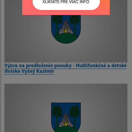
Výzva na predloženie ponuky - Multifunkčné a detské
ihrisko Vyšný Kazimír