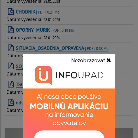
Dátum vyvesenia:
28.01.2025
CHODNIK
| PDF | 0.24 Mb
Dátum vyvesenia:
28.01.2025
OPORNY_MURIK
| PDF | 0.19 Mb
Dátum vyvesenia:
28.01.2025
SITUACIA_OSADENIA_OPRAVENA
| PDF | 0.38 Mb
Dátum vyvesenia:
28.01.2025
Nezobrazovať
SO_02___DETSKE_IHRISKO
| PDF | 0.15 Mb
Dátum vyvesenia:
28.01.2025
TSCELKOVA
| PDF | 0.22 Mb
Dátum vyvesenia:
28.01.2025
odstupenie
| PDF | 0.22 Mb
Dátum vyvesenia:
28.01.2025