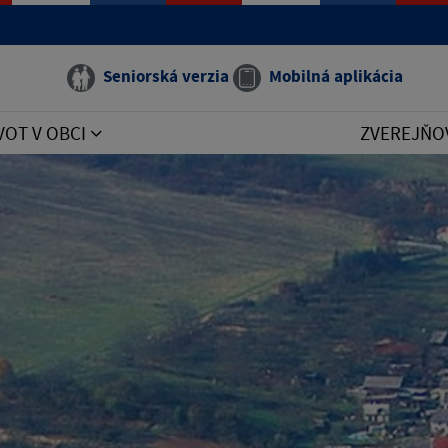
Seniorská verzia
Mobilná aplikácia
VOT V OBCI
ZVEREJŇO