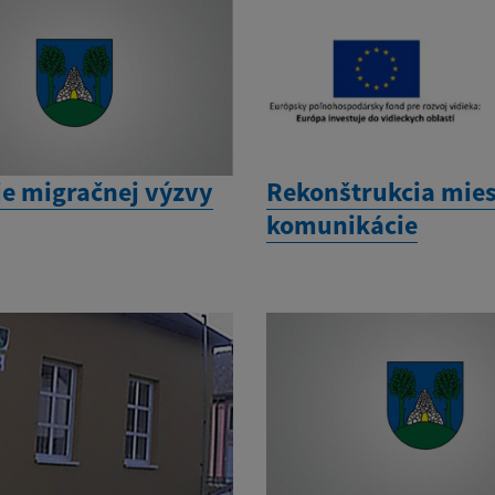
ie migračnej výzvy
Rekonštrukcia mies
komunikácie