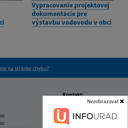
Vypracovanie projektovej
dokumentácie pre
ci
výstavbu vodovodu v obci
 ste na stránke chybu?
vás užitočné?
e pre vás užitočné?
Kontakt:
Nezobrazovať
Obecný úrad Vyšný Kazimír
Vyšný Kazimír 57
:00
09409 Vyšný Kazimír
:00