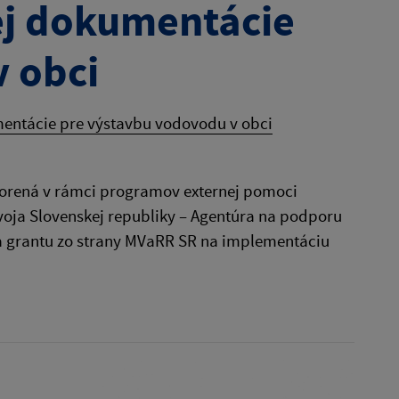
ej dokumentácie
 obci
entácie pre výstavbu vodovodu v obci
vorená v rámci programov externej pomoci
voja Slovenskej republiky – Agentúra na podporu
ia grantu zo strany MVaRR SR na implementáciu