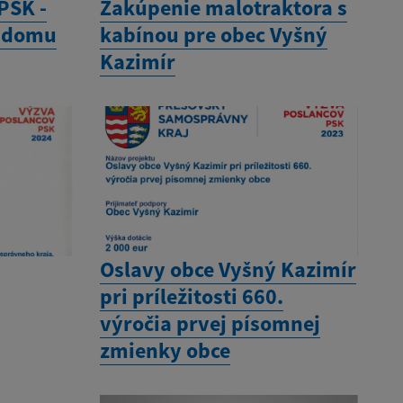
PSK -
Zakúpenie malotraktora s
o domu
kabínou pre obec Vyšný
Kazimír
e
Oslavy obce Vyšný Kazimír
pri príležitosti 660.
výročia prvej písomnej
zmienky obce