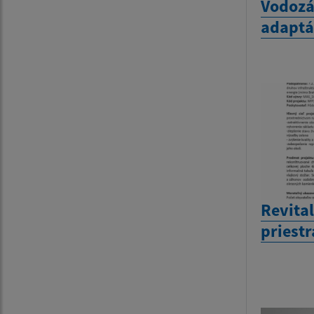
Vodozá
adaptá
Revital
priest