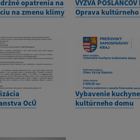
držné opatrenia na
VÝZVA POSLANCOV 
ciu na zmenu klímy
Oprava kultúrneh
izácia
Vybavenie kuchyn
ranstva OcÚ
kultúrneho domu