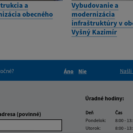
trukcia a
Vybudovanie a
izácia obecného
modernizácia
infraštruktúry v ob
Vyšný Kazimír
itočné?
Našli
Áno
Nie
Boli tieto informácie pre 
Boli tieto informáci
Úradné hodiny:
Deň
Čas
adresa (povinné)
Pondelok:
8:00 - 13
Utorok:
8:00 - 13