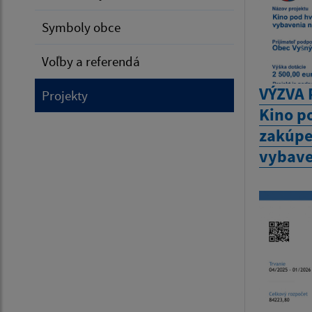
Symboly obce
Voľby a referendá
VÝZVA 
Projekty
Kino p
zakúpe
vybave