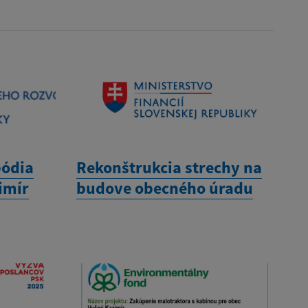
pódia
Rekonštrukcia strechy na
imír
budove obecného úradu