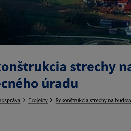
onštrukcia strechy n
cného úradu
ospráva
Projekty
Rekonštrukcia strechy na budo