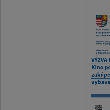
VÝZVA 
Kino p
zakúpe
vybave