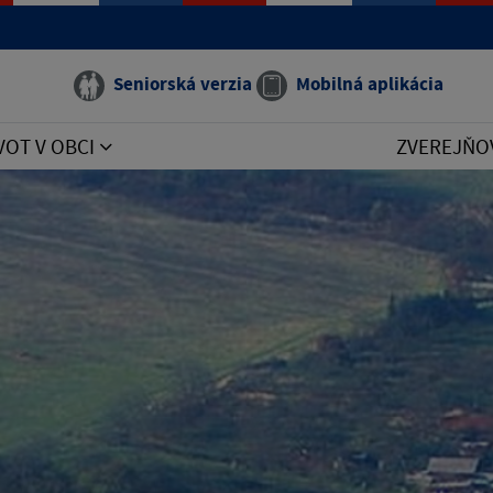
Seniorská verzia
Mobilná aplikácia
VOT V OBCI
ZVEREJŇO