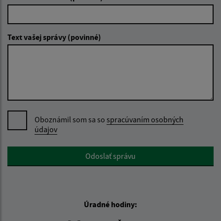
Text vašej správy (povinné)
Oboznámil som sa so
spracúvaním osobných
údajov
Google reCaptcha Response
Odoslať správu
Úradné hodiny: