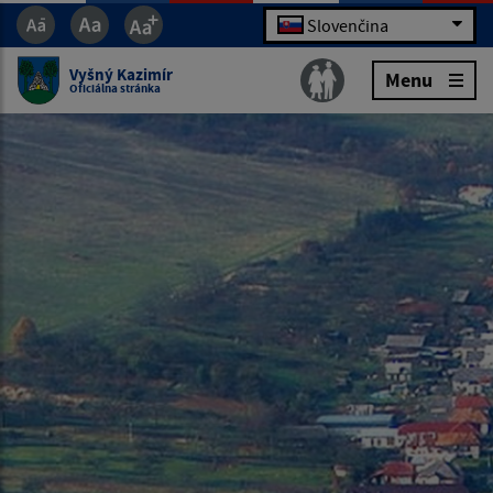
Slovenčina
Vyšný Kazimír
Menu
Oficiálna stránka