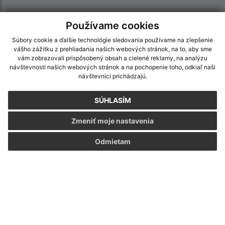
Používame cookies
Súbory cookie a ďalšie technológie sledovania používame na zlepšenie
vášho zážitku z prehliadania našich webových stránok, na to, aby sme
vám zobrazovali prispôsobený obsah a cielené reklamy, na analýzu
návštevnosti našich webových stránok a na pochopenie toho, odkiaľ naši
návštevníci prichádzajú.
SÚHLASÍM
Zmeniť moje nastavenia
Odmietam
Informácie o stránke:
Vyhlásenie o prístupnosti
Autorské práva
Ochrana osobných údajov
Navigácia: