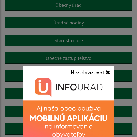
Obecný úrad
Úradné hodiny
Starosta obce
Obecné zastupiteľstvo
Nezobrazovať
Hlavný kontrolór
Oznamovanie protispoločenskej činnosti
Dokumenty
Symboly obce