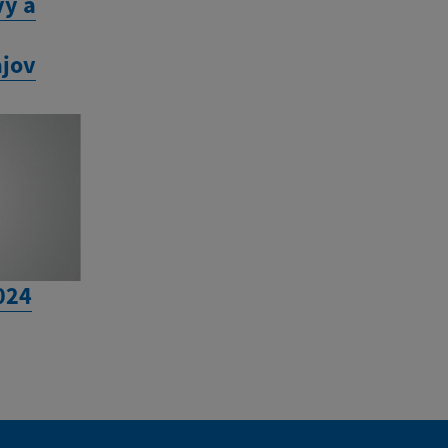
y a
jov
024