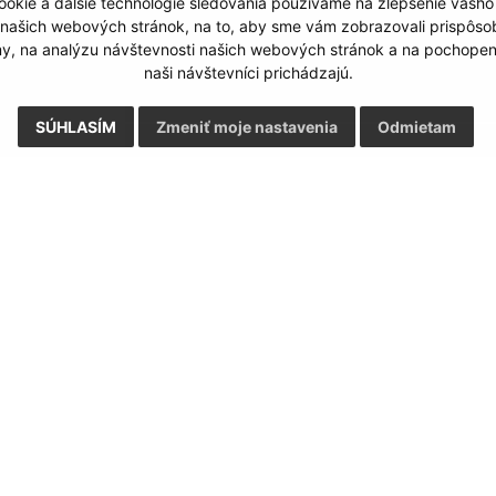
okie a ďalšie technológie sledovania používame na zlepšenie vášho
 našich webových stránok, na to, aby sme vám zobrazovali prispôs
my, na analýzu návštevnosti našich webových stránok a na pochopeni
naši návštevníci prichádzajú.
SÚHLASÍM
Zmeniť moje nastavenia
Odmietam