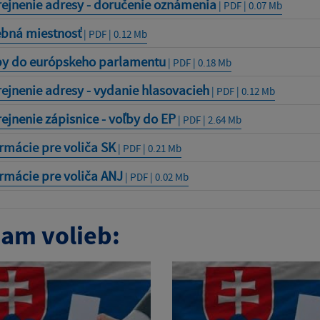
rejnenie adresy - doručenie oznámenia
| PDF | 0.07 Mb
ebná miestnosť
| PDF | 0.12 Mb
by do európskeho parlamentu
| PDF | 0.18 Mb
ejnenie adresy - vydanie hlasovacieh
| PDF | 0.12 Mb
ejnenie zápisnice - voľby do EP
| PDF | 2.64 Mb
rmácie pre voliča SK
| PDF | 0.21 Mb
rmácie pre voliča ANJ
| PDF | 0.02 Mb
am volieb: