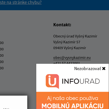
 ste na stránke chybu?
vás užitočné?
e pre vás užitočné?
Kontakt:
Obecný úrad Vyšný Kazimír
Vyšný Kazimír 57
:00
09409 Vyšný Kazimír
:00
:00
obec@vysnykazimir.eu
:00
+421 57 4422001
:00
Nezobrazovať
IČO: 00332801