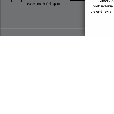
Súbory co
osobných údajov
prehliadania
cielené rekla