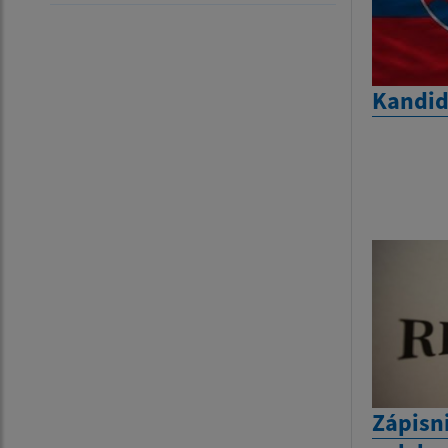
Kandid
Zápisn