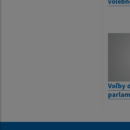
volebn
Voľby 
parlam