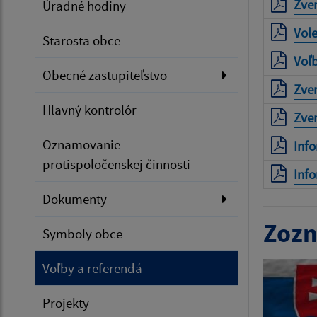
Zve
Úradné hodiny
Vol
Starosta obce
Voľ
Obecné zastupiteľstvo
Zver
Hlavný kontrolór
Zver
Oznamovanie
Info
protispoločenskej činnosti
Info
Dokumenty
Zozn
Symboly obce
Voľby a referendá
Projekty