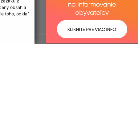
 zážitku z
obený obsah a
e toho, odkiaľ