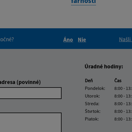
farnosti
itočné?
Našli
Áno
Nie
Boli tieto informácie pre 
Boli tieto informáci
Úradné hodiny:
Deň
Čas
adresa (povinné)
Pondelok:
8:00 - 13
Utorok:
8:00 - 13
Streda:
8:00 - 13
Štvrtok:
8:00 - 13
Piatok:
8:00 - 13