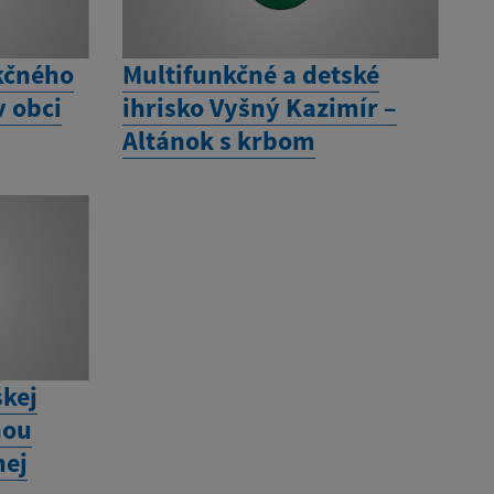
kčného
Multifunkčné a detské
v obci
ihrisko Vyšný Kazimír –
Altánok s krbom
skej
nou
nej