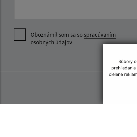
Oboznámil som sa so
spracúvaním
osobných údajov
Súbory co
prehliadania
cielené rekla