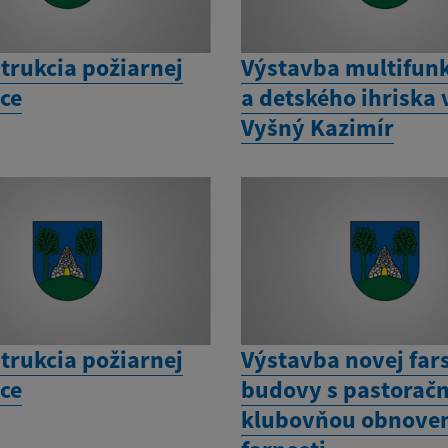
trukcia požiarnej
Výstavba multifun
ice
a detského ihriska 
Vyšný Kazimír
trukcia požiarnej
Výstavba novej far
ice
budovy s pastorač
klubovňou obnove