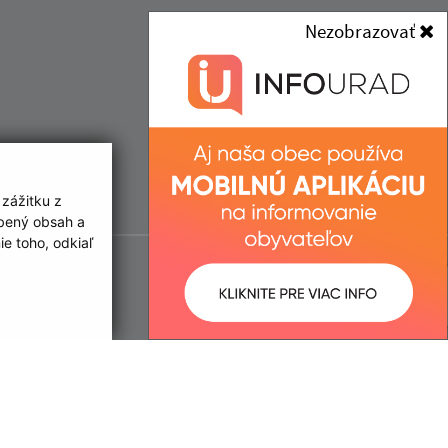
Nezobrazovať
 zážitku z
obený obsah a
e toho, odkiaľ