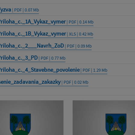
Vyzva
| PDF | 0.07 Mb
Priloha_c._1A_Vykaz_vymer
| PDF | 0.14 Mb
Priloha_c._1B_Vykaz_vymer
| XLS | 0.42 Mb
Priloha_c._2___Navrh_ZoD
| PDF | 0.09 Mb
Priloha_c._3_PD
| PDF | 0.77 Mb
Priloha_c._4_Stavebne_povolenie
| PDF | 1.29 Mb
senie_zadavania_zakazky
| PDF | 0.02 Mb