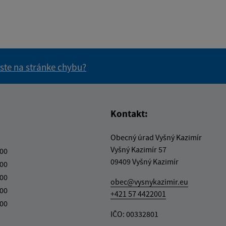
 ste na stránke chybu?
vás užitočné?
e pre vás užitočné?
Kontakt:
Obecný úrad Vyšný Kazimír
Vyšný Kazimír 57
:00
09409 Vyšný Kazimír
:00
:00
obec@vysnykazimir.eu
:00
+421 57 4422001
:00
IČO: 00332801