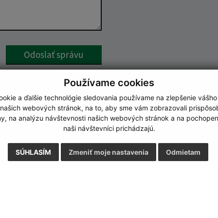
Google reCaptcha Response
Odoslať správu
Používame cookies
okie a ďalšie technológie sledovania používame na zlepšenie vášho
 našich webových stránok, na to, aby sme vám zobrazovali prispôs
my, na analýzu návštevnosti našich webových stránok a na pochopeni
naši návštevníci prichádzajú.
SÚHLASÍM
Zmeniť moje nastavenia
Odmietam