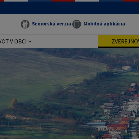
Seniorská verzia
Mobilná aplikácia
VOT V OBCI
ZVEREJŇO