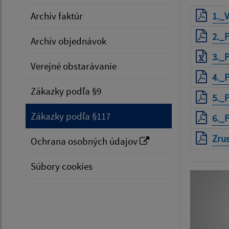
Archív faktúr
1._
2._
Archív objednávok
3._
Verejné obstarávanie
4._
Zákazky podľa §9
5._
Zákazky podľa §117
6._
Zru
Ochrana osobných údajov
Súbory cookies