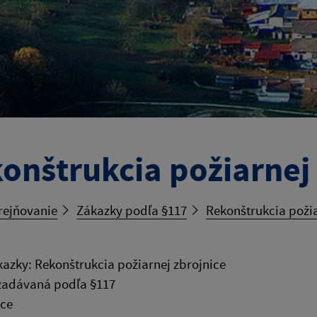
onštrukcia požiarnej 
rejňovanie
Zákazky podľa §117
Rekonštrukcia požia
azky: Rekonštrukcia požiarnej zbrojnice
zadávaná podľa §117
áce