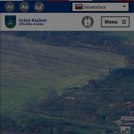
Slovenčina
Vyšný Kazimír
Menu
Oficiálna stránka