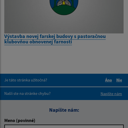
Výstavba novej farskej budovy s pastoračnou
klubovňou obnovenej farnosti
Je táto stránka užitočná?
Áno
Nie
Boli tieto 
Boli 
Našli ste na stránke chybu?
Napíšte nám
Napíšte nám:
Meno (povinné)