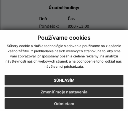
Úradné hodiny:
Deň
Čas
Pondelok:
8:00 - 13:00
Utorok:
8:00 - 13:00
Používame cookies
Streda:
8:00 - 13:00
Súbory cookie a ďalšie technológie sledovania používame na zlepšenie
Štvrtok:
8:00 - 13:00
vášho zážitku z prehliadania našich webových stránok, na to, aby sme
Piatok:
8:00 - 13:00
vám zobrazovali prispôsobený obsah a cielené reklamy, na analýzu
návštevnosti našich webových stránok a na pochopenie toho, odkiaľ naši
Kontakt:
návštevníci prichádzajú.
Obecný úrad Vyšný Kazimír
SÚHLASÍM
Vyšný Kazimír 57
09409 Vyšný Kazimír
Zmeniť moje nastavenia
obec@vysnykazimir.eu
Odmietam
+421 57 4422001
IČO: 00332801