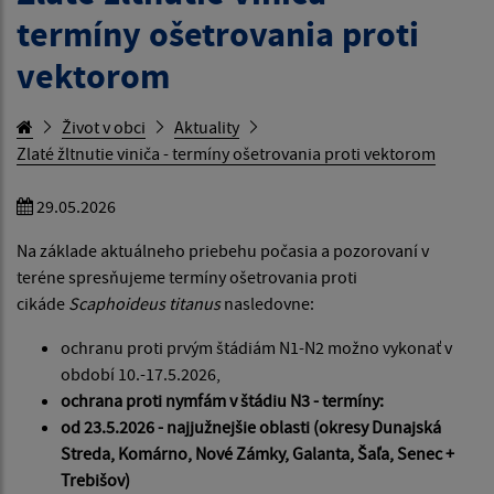
termíny ošetrovania proti
vektorom
Život v obci
Aktuality
Zlaté žltnutie viniča - termíny ošetrovania proti vektorom
29.05.2026
Na základe aktuálneho priebehu počasia a pozorovaní v
teréne spresňujeme termíny ošetrovania proti
cikáde
Scaphoideus titanus
nasledovne:
ochranu proti prvým štádiám N1-N2 možno vykonať v
období 10.-17.5.2026,
ochrana proti nymfám v štádiu N3 - termíny:
od 23.5.2026 - najjužnejšie oblasti
(okresy Dunajská
Streda, Komárno, Nové Zámky, Galanta, Šaľa, Senec +
Trebišov)