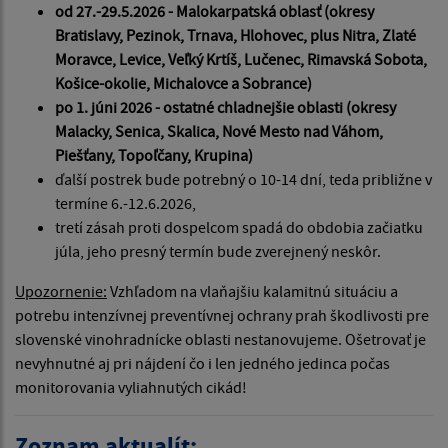
od 27.-29.5.2026 - Malokarpatská oblasť
(okresy
Bratislavy, Pezinok, Trnava, Hlohovec, plus Nitra, Zlaté
Moravce, Levice, Veľký Krtíš, Lučenec, Rimavská Sobota,
Košice-okolie, Michalovce a Sobrance)
po 1. júni 2026 - ostatné chladnejšie oblasti
(okresy
Malacky, Senica, Skalica, Nové Mesto nad Váhom,
Piešťany, Topoľčany, Krupina)
ďalší postrek bude potrebný o 10-14 dní, teda približne v
termíne 6.-12.6.2026,
tretí zásah proti dospelcom spadá do obdobia začiatku
júla, jeho presný termín bude zverejnený neskôr.
Upozornenie:
Vzhľadom na vlaňajšiu kalamitnú situáciu a
potrebu intenzívnej preventívnej ochrany prah škodlivosti pre
slovenské vinohradnícke oblasti nestanovujeme. Ošetrovať je
nevyhnutné aj pri nájdení čo i len jedného jedinca počas
monitorovania vyliahnutých cikád!
Zoznam aktualít: