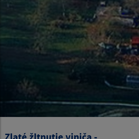
Zlaté žltnutie viniča -