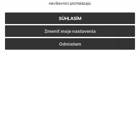
návštevníci prichádzajú.
SÚHLASÍM
Text vašej správy (povinné)
Zmeniť moje nastavenia
Odmietam
Oboznámil som sa so
spracúvaním osobných
údajov
Google reCaptcha Response
Odoslať správu
Úradné hodiny: