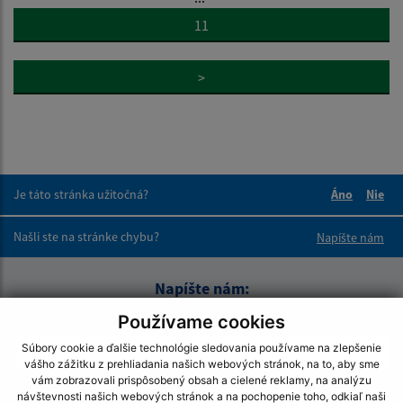
11
>
Je táto stránka užitočná?
Áno
Nie
Boli tieto 
Boli 
Našli ste na stránke chybu?
Napíšte nám
Napíšte nám:
Používame cookies
Meno (povinné)
Súbory cookie a ďalšie technológie sledovania používame na zlepšenie
vášho zážitku z prehliadania našich webových stránok, na to, aby sme
vám zobrazovali prispôsobený obsah a cielené reklamy, na analýzu
E-mailová adresa (povinné)
návštevnosti našich webových stránok a na pochopenie toho, odkiaľ naši