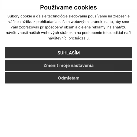
Používame cookies
Je táto stránka užitočná?
Áno
Nie
Súbory cookie a ďalšie technológie sledovania používame na zlepšenie
Boli tieto 
Boli 
vášho zážitku z prehliadania našich webových stránok, na to, aby sme
vám zobrazovali prispôsobený obsah a cielené reklamy, na analýzu
Našli ste na stránke chybu?
Napíšte nám
návštevnosti našich webových stránok a na pochopenie toho, odkiaľ naši
návštevníci prichádzajú.
Napíšte nám:
SÚHLASÍM
Meno (povinné)
Zmeniť moje nastavenia
Odmietam
E-mailová adresa (povinné)
Text vašej správy (povinné)