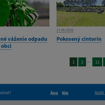
17.06.2026
né váženie odpadu
Pokosený cintorín
 obci
...
1
2
11
itočné?
Našli
Áno
Nie
Boli tieto informácie pre 
Boli tieto informáci