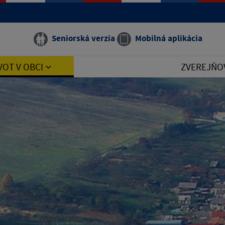
Seniorská verzia
Mobilná aplikácia
VOT V OBCI
ZVEREJŇO