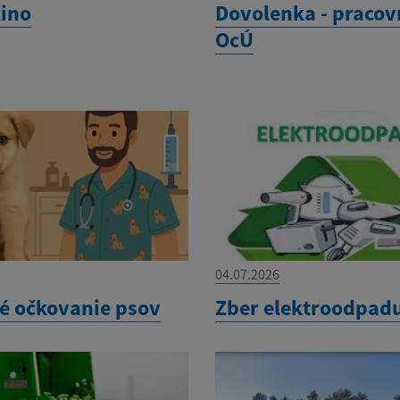
kino
Dovolenka - pracov
OcÚ
04.07.2026
é očkovanie psov
Zber elektroodpad