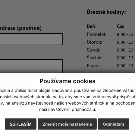
Úradné hodiny:
Deň
Čas
adresa (povinné)
Pondelok:
8:00 - 13
Utorok:
8:00 - 13
Streda:
8:00 - 13
Štvrtok:
8:00 - 13
Piatok:
8:00 - 13
Používame cookies
okie a ďalšie technológie sledovania používame na zlepšenie vášho
 našich webových stránok, na to, aby sme vám zobrazovali prispôs
my, na analýzu návštevnosti našich webových stránok a na pochopeni
naši návštevníci prichádzajú.
Google reCaptcha Response
Odoslať správu
SÚHLASÍM
Zmeniť moje nastavenia
Odmietam