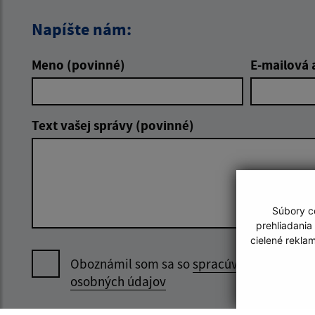
Napíšte nám:
Meno (povinné)
E-mailová 
Text vašej správy (povinné)
Súbory co
prehliadania
cielené rekla
Oboznámil som sa so
spracúvaním
osobných údajov