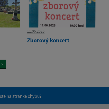
11.06.2026
Zborový koncert
>
 ste na stránke chybu?
vás užitočné?
e pre vás užitočné?