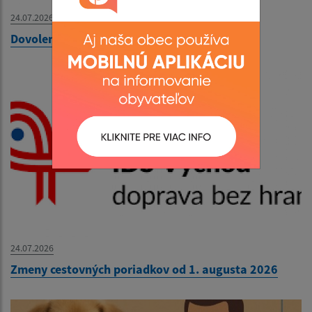
24.07.2026
Dovolenka - pracovníčka OcÚ
24.07.2026
Zmeny cestovných poriadkov od 1. augusta 2026