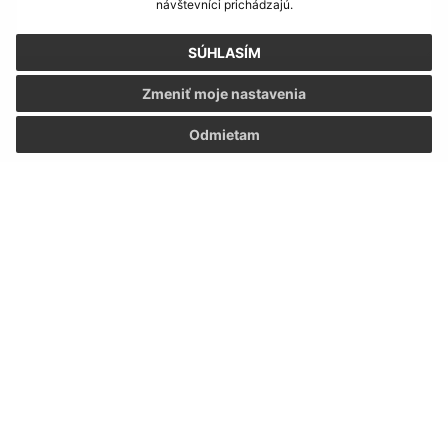
návštevníci prichádzajú.
SÚHLASÍM
Zmeniť moje nastavenia
Oboznámil som sa so
spracúvaním osobných
údajov
Odmietam
Google reCaptcha Response
Odoslať správu
Úradné hodiny:
Deň
Čas
Pondelok:
8:00 - 13:00
Utorok:
8:00 - 13:00
Streda:
8:00 - 13:00
Štvrtok:
8:00 - 13:00
Piatok:
8:00 - 13:00