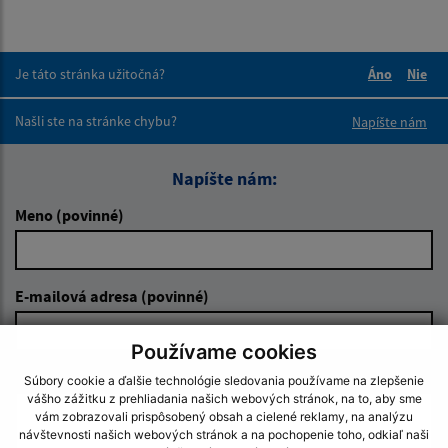
Je táto stránka užitočná?
Áno
Nie
Boli tieto 
Boli 
Našli ste na stránke chybu?
Napíšte nám
Napíšte nám:
Meno (povinné)
E-mailová adresa (povinné)
Používame cookies
Text vašej správy (povinné)
Súbory cookie a ďalšie technológie sledovania používame na zlepšenie
vášho zážitku z prehliadania našich webových stránok, na to, aby sme
vám zobrazovali prispôsobený obsah a cielené reklamy, na analýzu
návštevnosti našich webových stránok a na pochopenie toho, odkiaľ naši