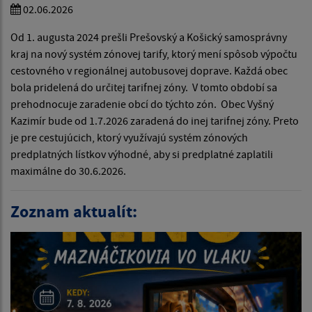
02.06.2026
Od 1. augusta 2024 prešli Prešovský a Košický samosprávny
kraj na nový systém zónovej tarify, ktorý mení spôsob výpočtu
cestovného v regionálnej autobusovej doprave. Každá obec
bola pridelená do určitej tarifnej zóny. V tomto období sa
prehodnocuje zaradenie obcí do týchto zón. Obec Vyšný
Kazimír bude od 1.7.2026 zaradená do inej tarifnej zóny. Preto
je pre cestujúcich, ktorý využívajú systém zónových
predplatných lístkov výhodné, aby si predplatné zaplatili
maximálne do 30.6.2026.
Zoznam aktualít: