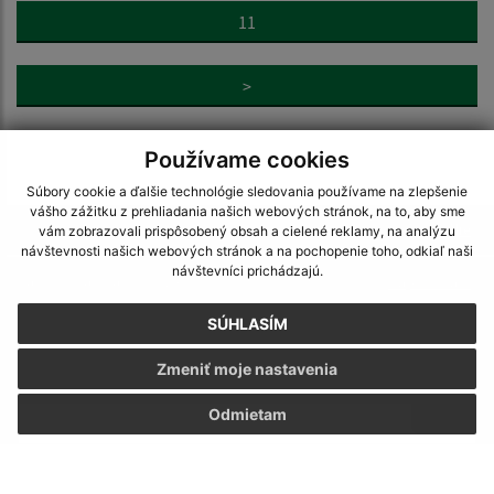
11
>
Používame cookies
Súbory cookie a ďalšie technológie sledovania používame na zlepšenie
vášho zážitku z prehliadania našich webových stránok, na to, aby sme
Je táto stránka užitočná?
Áno
Nie
vám zobrazovali prispôsobený obsah a cielené reklamy, na analýzu
Boli tieto 
Boli 
návštevnosti našich webových stránok a na pochopenie toho, odkiaľ naši
návštevníci prichádzajú.
Našli ste na stránke chybu?
Napíšte nám
SÚHLASÍM
Napíšte nám:
Zmeniť moje nastavenia
Meno (povinné)
Odmietam
E-mailová adresa (povinné)