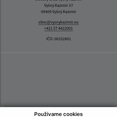
Vyšný Kazimír 57
09409 Vyšný Kazimír
obec@vysnykazimir.eu
+421 57 4422001
IČO: 00332801
Používame cookies