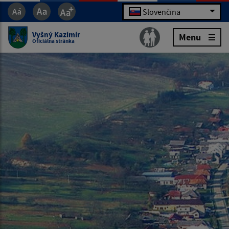
Slovenčina
Vyšný Kazimír
Menu
Oficiálna stránka