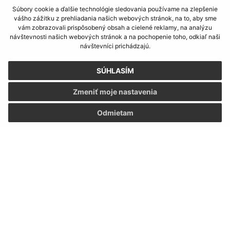
Súbory cookie a ďalšie technológie sledovania používame na zlepšenie
vášho zážitku z prehliadania našich webových stránok, na to, aby sme
vám zobrazovali prispôsobený obsah a cielené reklamy, na analýzu
návštevnosti našich webových stránok a na pochopenie toho, odkiaľ naši
Informácie o stránke:
návštevníci prichádzajú.
Vyhlásenie o prístupnosti
Autorské práva
SÚHLASÍM
Ochrana osobných údajov
Zmeniť moje nastavenia
Navigácia:
Odmietam
Vytlačiť aktuálnu stránku
Mapa stránok
Cookies
Rýchle odkazy:
Aktuality
História
Fotogaléria
Kontakty