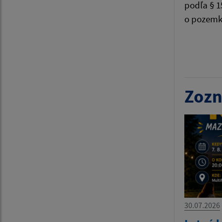
podľa § 1
o pozemk
Ján
V
Zozn
30.07.2026