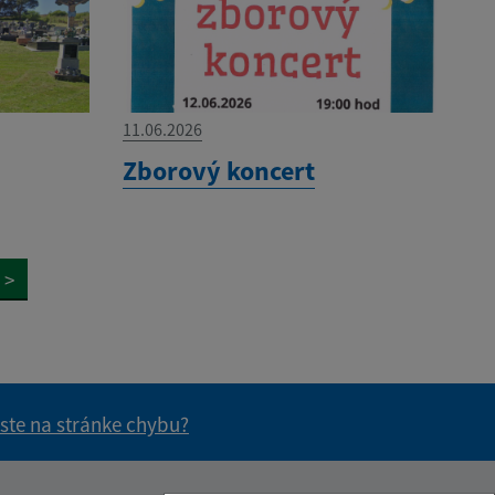
11.06.2026
Zborový koncert
>
 ste na stránke chybu?
vás užitočné?
e pre vás užitočné?