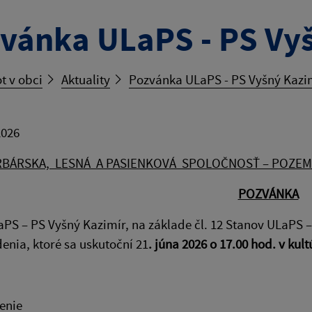
vánka ULaPS - PS Vy
t v obci
Aktuality
Pozvánka ULaPS - PS Vyšný Kazi
2026
BÁRSKA, LESNÁ A PASIENKOVÁ SPOLOČNOSŤ – POZE
POZVÁNKA
PS – PS Vyšný Kazimír, na základe čl. 12 Stanov ULaPS 
nia, ktoré sa uskutoční 21
. júna 2026 o 17.00 hod. v ku
enie