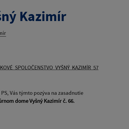
šný Kazimír
mír
MKOVÉ SPOLOČENSTVO VYŠNÝ KAZIMÍR 57
– PS, Vás týmto pozýva na zasadnutie
ltúrnom dome Vyšný Kazimír č. 66.