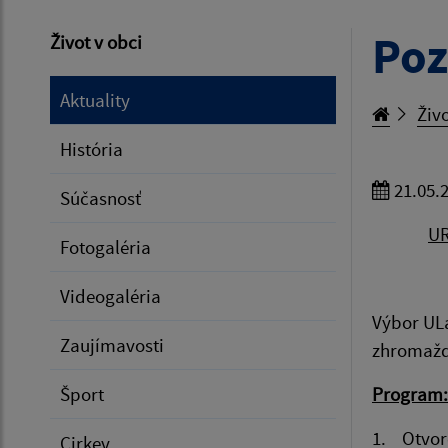
Poz
Život v obci
Aktuality
Živo
História
21.05.
Súčasnosť
UR
Fotogaléria
Videogaléria
Výbor ULa
Zaujímavosti
zhromažde
Šport
Program:
1. Otvor
Cirkev