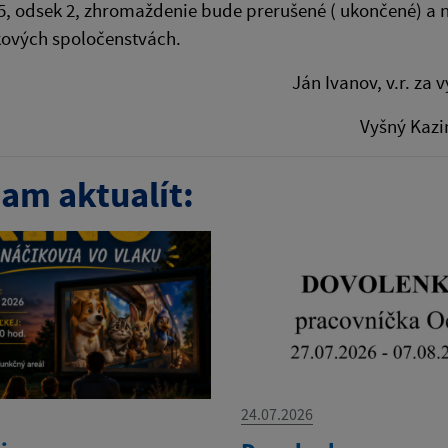
5, odsek 2, zhromaždenie bude prerušené ( ukončené) a n
ových spoločenstvách.
 Ivanov, v.r. za 
yšný Kazimí
am aktualít:
24.07.2026