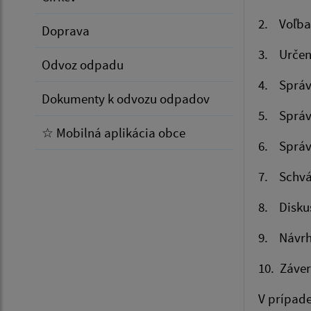
2. Voľba
Doprava
3. Určeni
Odvoz odpadu
4. Správ
Dokumenty k odvozu odpadov
5. Správa
☆ Mobilná aplikácia obce
6. Správa
7. Schvál
8. Disku
9. Návrh
10. Záver
V prípade