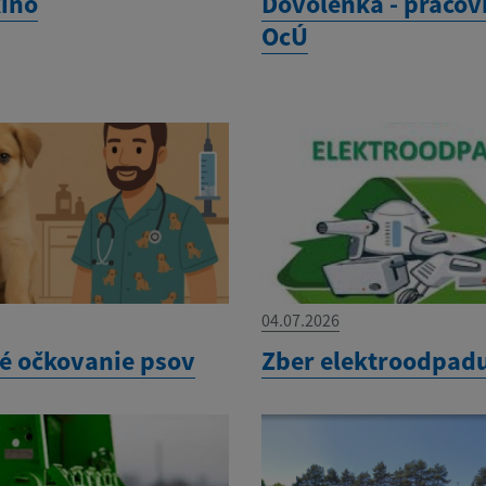
kino
Dovolenka - pracov
OcÚ
04.07.2026
é očkovanie psov
Zber elektroodpad