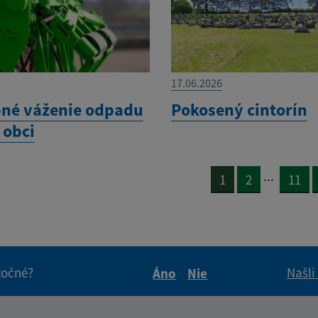
17.06.2026
né váženie odpadu
Pokosený cintorín
 obci
...
1
2
11
itočné?
Našli
Áno
Nie
Boli tieto informácie pre 
Boli tieto informáci