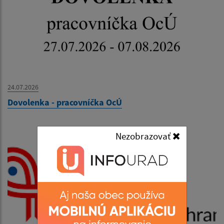
24.07.2026
Dovolenka - pracovníčka OcÚ
Nezobrazovať