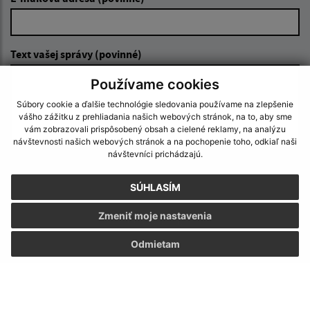
Text vašej správy (povinné)
Používame cookies
Súbory cookie a ďalšie technológie sledovania používame na zlepšenie
vášho zážitku z prehliadania našich webových stránok, na to, aby sme
vám zobrazovali prispôsobený obsah a cielené reklamy, na analýzu
návštevnosti našich webových stránok a na pochopenie toho, odkiaľ naši
návštevníci prichádzajú.
Oboznámil som sa so
spracúvaním osobných
údajov
SÚHLASÍM
Google reCaptcha Response
Zmeniť moje nastavenia
Odoslať správu
Odmietam
Úradné hodiny: