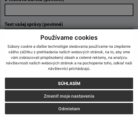
Text vašej správy (povinné)
Používame cookies
Súbory cookie a ďalšie technológie sledovania používame na zlepšenie
vášho zážitku z prehliadania našich webových stránok, na to, aby sme
vám zobrazovali prispôsobený obsah a cielené reklamy, na analýzu
návštevnosti našich webových stránok a na pochopenie toho, odkiaľ naši
návštevníci prichádzajú.
Oboznámil som sa so
spracúvaním osobných
údajov
SÚHLASÍM
Google reCaptcha Response
Zmeniť moje nastavenia
Odoslať správu
Odmietam
Úradné hodiny: