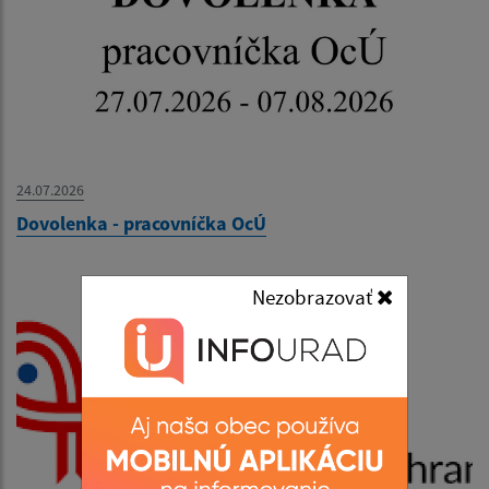
24.07.2026
Dovolenka - pracovníčka OcÚ
Nezobrazovať