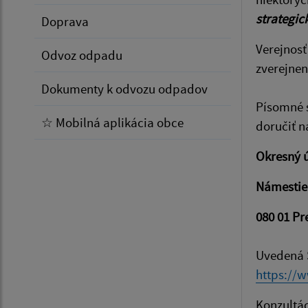
strategic
Doprava
Verejnosť
Odvoz odpadu
zverejnen
Dokumenty k odvozu odpadov
Písomné s
☆ Mobilná aplikácia obce
doručiť n
Okresný ú
Námestie
080 01 Pr
Uvedená 
https://w
Konzultác