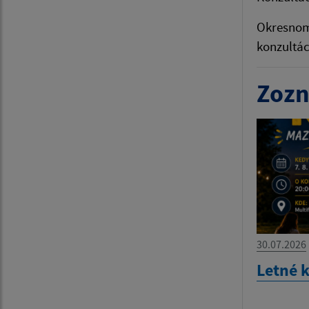
Okresnom 
konzultá
Zozn
30.07.2026
Letné 