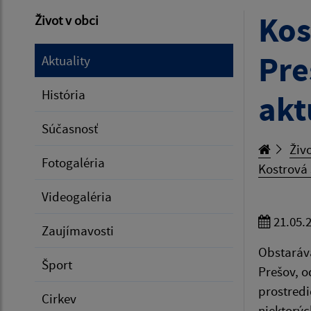
Kos
Život v obci
Pre
Aktuality
História
akt
Súčasnosť
Živo
Fotogaléria
Kostrová 
Videogaléria
21.05.
Zaujímavosti
Obstaráv
Šport
Prešov, o
prostredi
Cirkev
niektorýc