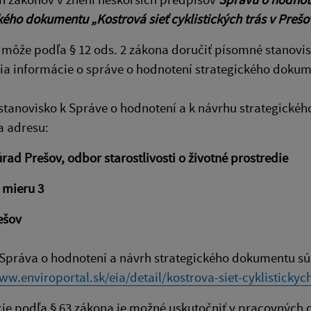
kého dokumentu „Kostrová sieť cyklistických trás v Pre
 môže podľa § 12 ods. 2 zákona doručiť písomné stanovi
ia informácie o správe o hodnotení strategického dokum
tanovisko k Správe o hodnotení a k návrhu strategickéh
a adresu:
rad Prešov, odbor starostlivosti o životné prostredie
 mieru 3
ešov
Správa o hodnotení a návrh strategického dokumentu s
ww.enviroportal.sk/eia/detail/kostrova-siet-cyklistickyc
ie podľa § 63 zákona je možné uskutočniť v pracovných 