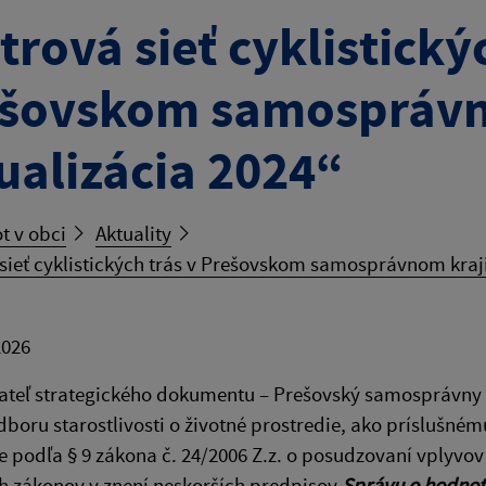
trová sieť cyklistický
šovskom samosprávn
ualizácia 2024“
t v obci
Aktuality
sieť cyklistických trás v Prešovskom samosprávnom kraji
2026
ateľ strategického dokumentu – Prešovský samosprávny 
dboru starostlivosti o životné prostredie, ako príslušn
e podľa § 9 zákona č. 24/2006 Z.z. o posudzovaní vplyvov
h zákonov v znení neskorších predpisov
Správu o hodnot