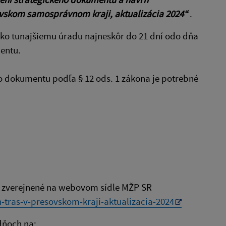
šovskom samosprávnom kraji, aktualizácia 2024“
.
sko tunajšiemu úradu najneskôr do 21 dní odo dňa
entu.
o dokumentu podľa § 12 ods. 1 zákona je potrebné
ú zverejnené na webovom sídle MŽP SR
h-tras-v-presovskom-kraji-aktualizacia-2024
dňoch na: