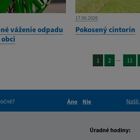
17.06.2026
né váženie odpadu
Pokosený cintorín
 obci
...
1
2
11
itočné?
Našli
Áno
Nie
Boli tieto informácie pre 
Boli tieto informáci
Úradné hodiny: