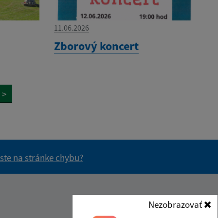
11.06.2026
Zborový koncert
>
 ste na stránke chybu?
vás užitočné?
e pre vás užitočné?
Kontakt:
Nezobrazovať