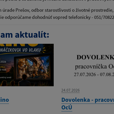
úrade Prešov, odbor starostlivosti o životné prostredie, 
cie odporúčame dohodnúť vopred telefonicky - 051/7082
am aktualít:
24.07.2026
kino
Dovolenka - pracov
OcÚ