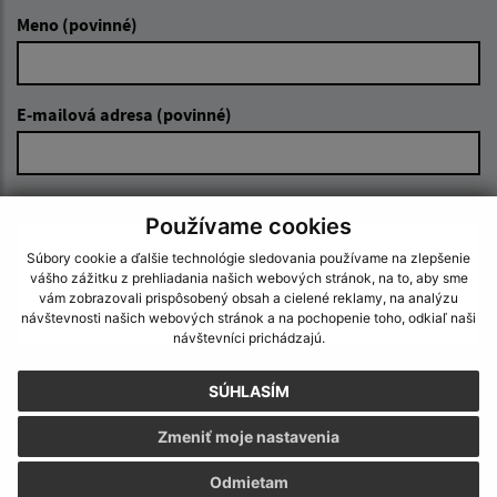
Meno (povinné)
E-mailová adresa (povinné)
Text vašej správy (povinné)
Používame cookies
Súbory cookie a ďalšie technológie sledovania používame na zlepšenie
vášho zážitku z prehliadania našich webových stránok, na to, aby sme
vám zobrazovali prispôsobený obsah a cielené reklamy, na analýzu
návštevnosti našich webových stránok a na pochopenie toho, odkiaľ naši
návštevníci prichádzajú.
Oboznámil som sa so
spracúvaním osobných
SÚHLASÍM
údajov
Zmeniť moje nastavenia
Google reCaptcha Response
Odoslať správu
Odmietam