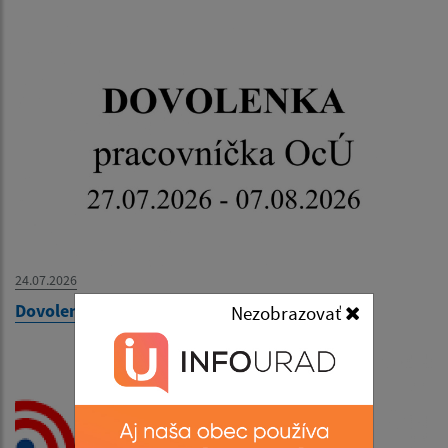
24.07.2026
Dovolenka - pracovníčka OcÚ
Nezobrazovať