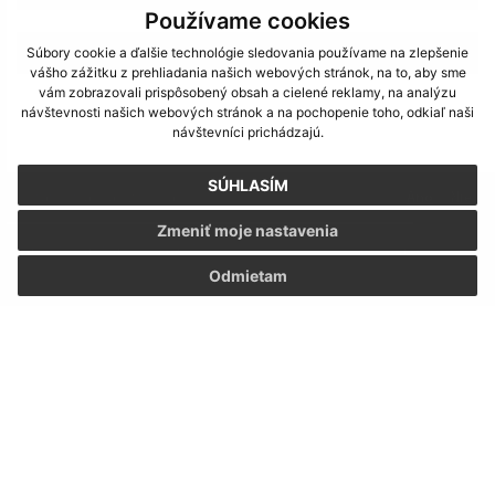
Používame cookies
>
Súbory cookie a ďalšie technológie sledovania používame na zlepšenie
vášho zážitku z prehliadania našich webových stránok, na to, aby sme
vám zobrazovali prispôsobený obsah a cielené reklamy, na analýzu
návštevnosti našich webových stránok a na pochopenie toho, odkiaľ naši
návštevníci prichádzajú.
SÚHLASÍM
Je táto stránka užitočná?
Áno
Nie
Boli tieto 
Boli 
Zmeniť moje nastavenia
Našli ste na stránke chybu?
Napíšte nám
Odmietam
Napíšte nám:
Meno (povinné)
E-mailová adresa (povinné)