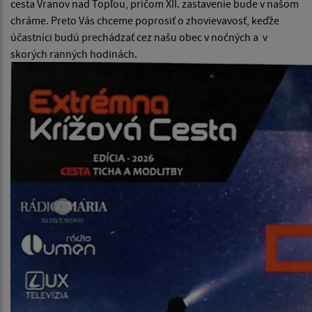
cesta Vranov nad Topľou, pričom XII. zastavenie bude v našom
chráme. Preto Vás chceme poprosiť o zhovievavosť, keďže
účastníci budú prechádzať cez našu obec v nočných a v
skorých ranných hodinách.