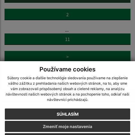
2
...
11
>
Používame cookies
Súbory cookie a ďalšie technológie sledovania používame na zlepšenie
vášho zážitku z prehliadania našich webových stránok, na to, aby sme
vám zobrazovali prispôsobený obsah a cielené reklamy, na analýzu
návštevnosti našich webových stránok a na pochopenie toho, odkiaľ naši
Je táto stránka užitočná?
Áno
Nie
návštevníci prichádzajú.
Boli tieto 
Boli 
Našli ste na stránke chybu?
Napíšte nám
SÚHLASÍM
Zmeniť moje nastavenia
Napíšte nám: