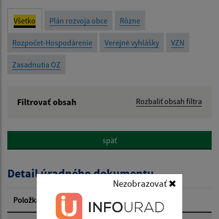
Všetko
Plán rozvoja obce
Rôzne
Rozpočet-Hospodárenie
Verejné vyhlášky
VZN
Zasadnutia OZ
Filtrovať obsah
Rozbaliť obsah filtra
Názov:
späť
Popis:
Detail úradného dokumentu
Dátum zverejnenia od:
Nezobrazovať
Položka
Informácia
Dátum zverejnenia do: