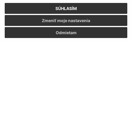
SÚHLASÍM
Zmeniť moje nastavenia
Odmietam
Informácie o stránke:
Vyhlásenie o prístupnosti
Autorské práva
Ochrana osobných údajov
Navigácia:
Vytlačiť aktuálnu stránku
Mapa stránok
Cookies