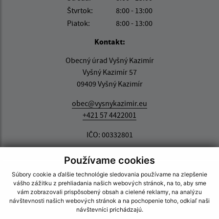
Štvrtok:
8:00 - 13:00
Piatok:
8:00 - 13:00
Kontakt:
Obecný úrad Vyšný Kazimír
Vyšný Kazimír 57
09409 Vyšný Kazimír
obec@vysnykazimir.eu
+421 57 4422001
IČO: 00332801
Používame cookies
Súbory cookie a ďalšie technológie sledovania používame na zlepšenie
vášho zážitku z prehliadania našich webových stránok, na to, aby sme
vám zobrazovali prispôsobený obsah a cielené reklamy, na analýzu
návštevnosti našich webových stránok a na pochopenie toho, odkiaľ naši
návštevníci prichádzajú.