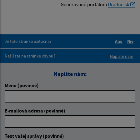
Generované portálom
Uradne.sk
Je táto stránka užitočná?
Áno
Nie
Boli tieto 
Boli 
Našli ste na stránke chybu?
Napíšte nám
Napíšte nám:
Meno (povinné)
E-mailová adresa (povinné)
Text vašej správy (povinné)