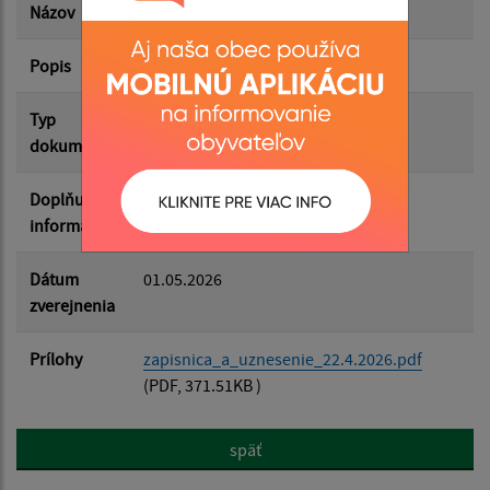
Názov
Zápisnica a uznesenie 22.4.2026
Popis
Filtrovať
Reset
Typ
Zasadnutia OZ
dokumentu
Doplňujúce
informácie
Dátum
01.05.2026
zverejnenia
Prílohy
zapisnica_a_uznesenie_22.4.2026.pdf
(PDF, 371.51KB )
späť