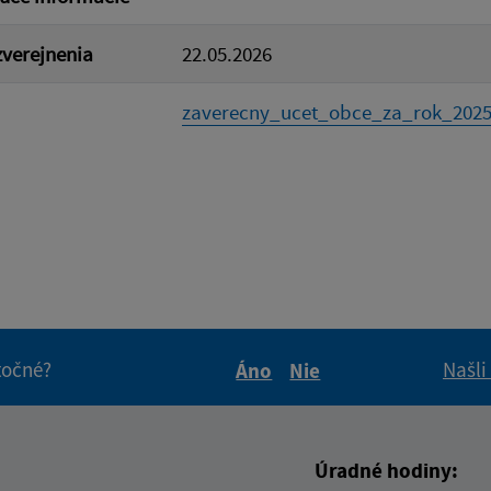
verejnenia
22.05.2026
zaverecny_ucet_obce_za_rok_2025.
itočné?
Našli
Áno
Nie
Boli tieto informácie pre 
Boli tieto informáci
Úradné hodiny: