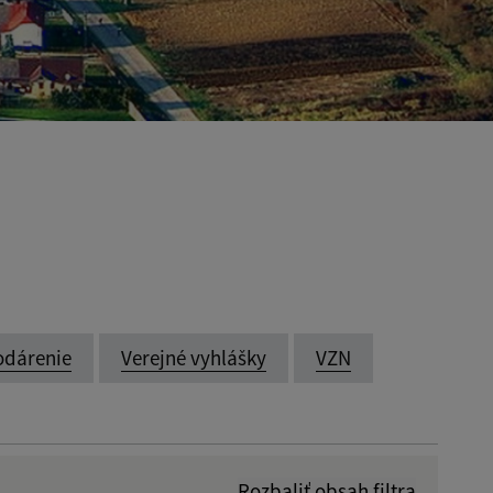
odárenie
Verejné vyhlášky
VZN
Rozbaliť obsah filtra