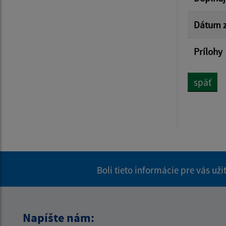
Dátum z
Prílohy
späť
Boli tieto informácie pre vás už
Napíšte nám: