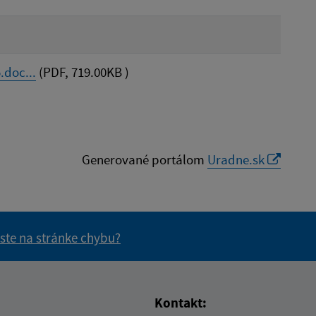
doc...
(PDF, 719.00KB )
Generované portálom
Uradne.sk
 ste na stránke chybu?
vás užitočné?
e pre vás užitočné?
Kontakt: