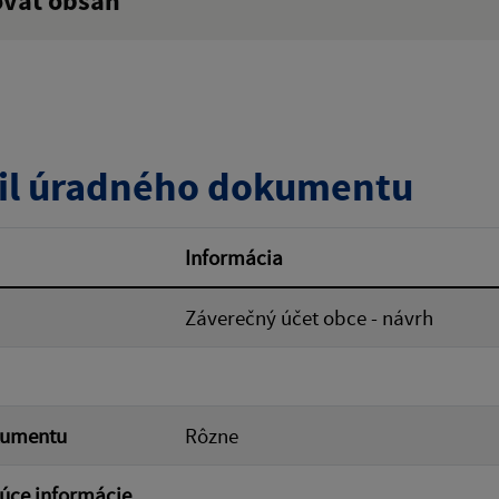
ovať obsah
:
Popis:
zverejnenia do:
il úradného dokumentu
ovať
Informácia
Záverečný účet obce - návrh
kumentu
Rôzne
úce informácie