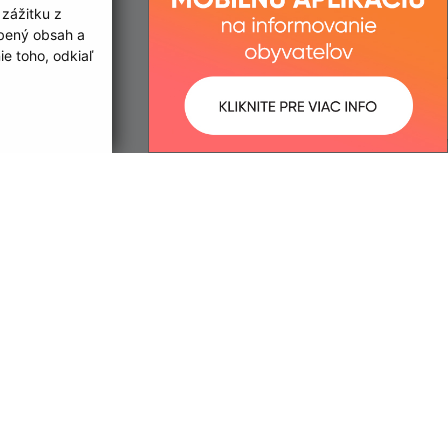
 zážitku z
obený obsah a
e toho, odkiaľ
ované:
Správca obsahu:
12:51 hod.
Správca obsahu je Obec Vyšný
Kazimír.
Vytvorené v súlade s
Jednotným