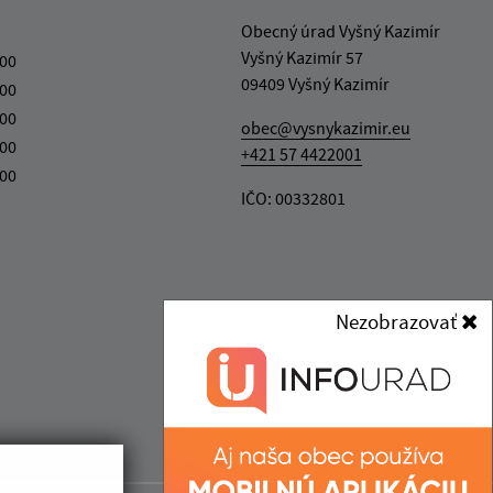
Obecný úrad Vyšný Kazimír
Vyšný Kazimír 57
:00
09409 Vyšný Kazimír
:00
:00
obec@vysnykazimir.eu
:00
+421 57 4422001
:00
IČO: 00332801
Nezobrazovať