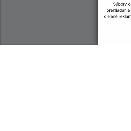
Súbory co
prehliadania
cielené rekla
Informácie o stránke:
Navigácia:
Vyhlásenie o prístupnosti
Vytlačiť aktuálnu strá
Autorské práva
Mapa stránok
Ochrana osobných údajov
Cookies