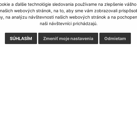
okie a ďalšie technológie sledovania používame na zlepšenie vášho
 našich webových stránok, na to, aby sme vám zobrazovali prispôs
my, na analýzu návštevnosti našich webových stránok a na pochopeni
naši návštevníci prichádzajú.
SÚHLASÍM
Zmeniť moje nastavenia
Odmietam
Rýchle odkazy:
Aktualiz
nku
Aktuality
04.08.2026 
História
RSS
Fotogaléria