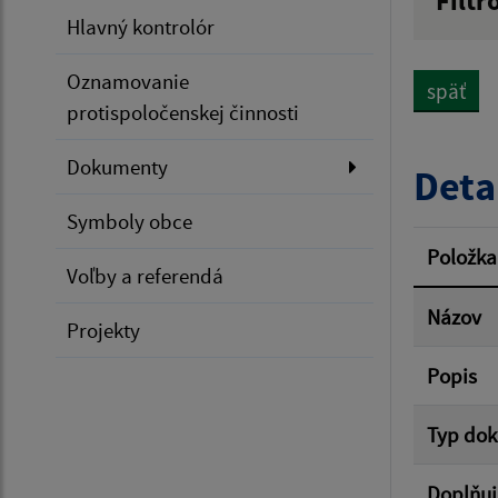
Filtr
Hlavný kontrolór
Názov
Oznamovanie
späť
protispoločenskej činnosti
Dátum 
Dokumenty
Deta
Symboly obce
Filtr
Položka
Voľby a referendá
Názov
Projekty
Popis
Typ do
Doplňuj