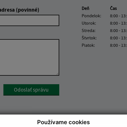
Deň
Čas
adresa (povinné)
Pondelok:
8:00 - 13
Utorok:
8:00 - 13
Streda:
8:00 - 13
Štvrtok:
8:00 - 13
Piatok:
8:00 - 13
Google reCaptcha Response
Odoslať správu
Používame cookies