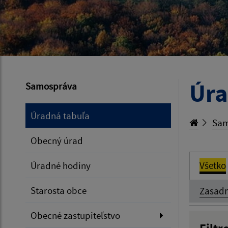
Úra
Samospráva
Úradná tabuľa
Sam
Obecný úrad
Úradné hodiny
Všetko
Starosta obce
Zasadn
Obecné zastupiteľstvo