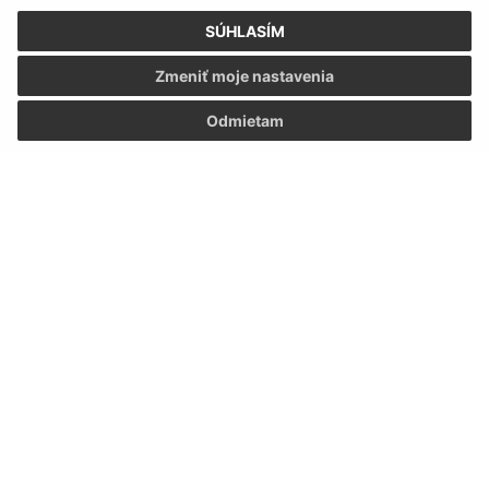
SÚHLASÍM
Zmeniť moje nastavenia
Odmietam
Informácie o stránke:
Vyhlásenie o prístupnosti
Autorské práva
Ochrana osobných údajov
Navigácia:
Vytlačiť aktuálnu stránku
Mapa stránok
Cookies