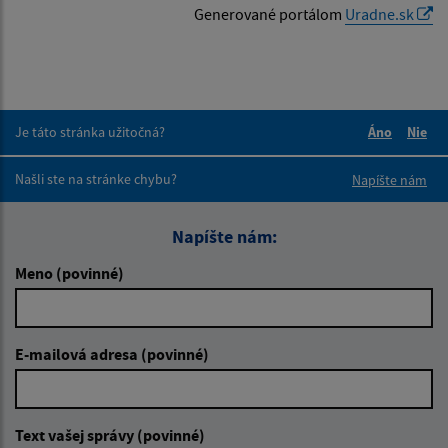
Generované portálom
Uradne.sk
Je táto stránka užitočná?
Áno
Nie
Boli tieto 
Boli 
Našli ste na stránke chybu?
Napíšte nám
Napíšte nám:
Meno (povinné)
E-mailová adresa (povinné)
Text vašej správy (povinné)