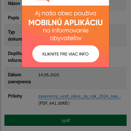
Názov
Záverečný účet obce 2024 návrh
Popis
Filtrovať
Reset
Typ
Rôzne
dokumentu
Doplňujúce
informácie
Dátum
14.05.2025
zverejnenia
Prílohy
zaverecny_ucet_obce_za_rok_2024_nav...
(PDF, 641.30KB )
späť