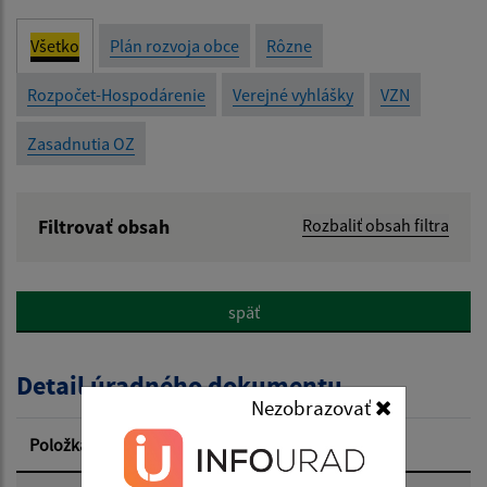
Všetko
Plán rozvoja obce
Rôzne
Rozpočet-Hospodárenie
Verejné vyhlášky
VZN
Zasadnutia OZ
Filtrovať obsah
Rozbaliť obsah filtra
Názov:
späť
Popis:
Detail úradného dokumentu
Dátum zverejnenia od:
Nezobrazovať
Položka
Informácia
Dátum zverejnenia do: